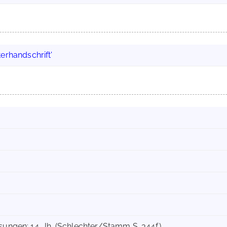
erhandschrift'
sungen: 14. Jh. (Schlechter/Stamm S. 344f.)