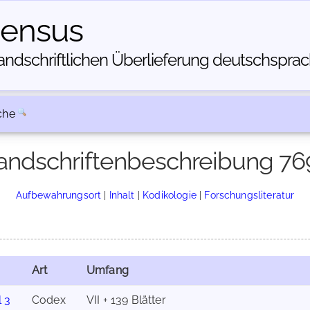
census
dschriftlichen Über­lieferung deutschsprachi
che
andschriftenbeschreibung 76
Aufbewahrungsort
|
Inhalt
|
Kodikologie
|
Forschungsliteratur
Art
Umfang
 3
Codex
VII + 139 Blätter