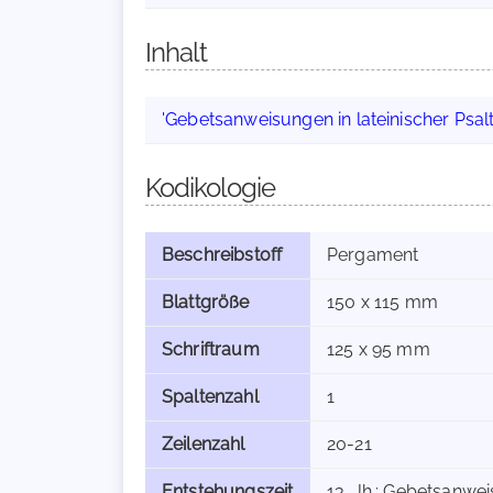
Inhalt
'Gebetsanweisungen in lateinischer Psalt
Kodikologie
Beschreibstoff
Pergament
Blattgröße
150 x 115 mm
Schriftraum
125 x 95 mm
Spaltenzahl
1
Zeilenzahl
20-21
Entstehungszeit
13. Jh.; Gebetsanwei