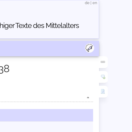
de
|
en
ger Texte des Mittelalters
38