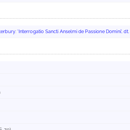
terbury
:
'Interrogatio Sancti Anselmi de Passione Domini', dt.
m
S. 70)