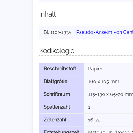
Inhalt
Bl. 110r-133v =
Pseudo-Anselm von Can
Kodikologie
Beschreibstoff
Papier
Blattgröße
160 x 105 mm
Schriftraum
115-130 x 65-70 m
Spaltenzahl
1
Zeilenzahl
16-22
Entstehungszeit
Mitte 15. Jh. (Pensel 