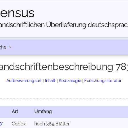
census
dschriftlichen Über­lieferung deutschsprachi
che
andschriftenbeschreibung 78
Aufbewahrungsort
|
Inhalt
|
Kodikologie
|
Forschungsliteratur
Art
Umfang
8°
Codex
noch 369 Blätter