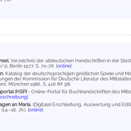
nsel
, Verzeichnis der altdeutschen Handschriften in der Sta
/1), Berlin 1977, S. 70-76. [
online
]
nn
, Katalog der deutschsprachigen geistlichen Spiele und Ma
hungen der Kommission für Deutsche Literatur des Mittelalt
n), München 1986, S. 416 (M 38).
portal (HSP)
- Online-Portal für Buchhandschriften des Mit
Beschreibung
]
ragen an Maria.
(Digitale) Erschließung, Auswertung und Edi
14.–16. Jh.). [
online
]