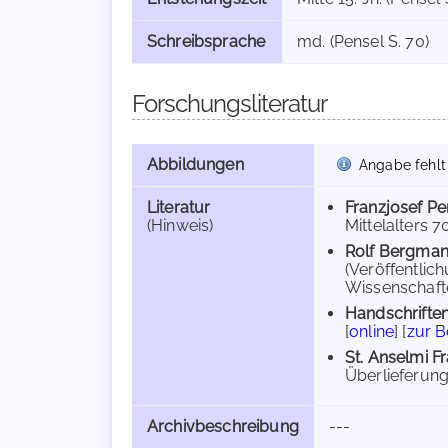
Schreibsprache
md. (Pensel S. 70)
Forschungsliteratur
Abbildungen
Angabe fehlt
Literatur
Franzjosef Pe
(Hinweis)
Mittelalters 70
Rolf Bergma
(Veröffentlic
Wissenschafte
Handschriften
[
online
] [
zur 
St. Anselmi F
Überlieferung (
Archivbeschreibung
---