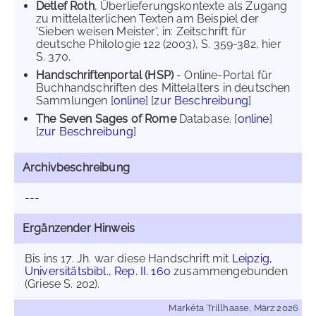
Detlef Roth
, Überlieferungskontexte als Zugang
zu mittelalterlichen Texten am Beispiel der
'Sieben weisen Meister', in: Zeitschrift für
deutsche Philologie 122 (2003), S. 359-382, hier
S. 370.
Handschriftenportal (HSP)
- Online-Portal für
Buchhandschriften des Mittelalters in deutschen
Sammlungen [
online
] [
zur Beschreibung
]
The Seven Sages of Rome
Database. [
online
]
[
zur Beschreibung
]
Archivbeschreibung
---
Ergänzender Hinweis
Bis ins 17. Jh. war diese Handschrift mit
Leipzig,
Universitätsbibl., Rep. II. 160
zusammengebunden
(Griese S. 202).
Markéta Trillhaase, März 2026