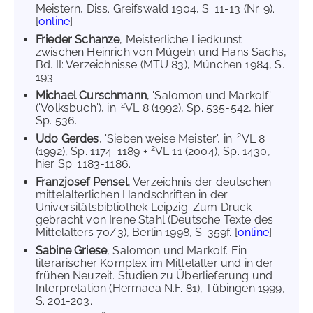
Meistern, Diss. Greifswald 1904, S. 11-13 (Nr. 9).
[
online
]
Frieder Schanze
, Meisterliche Liedkunst
zwischen Heinrich von Mügeln und Hans Sachs,
Bd. II: Verzeichnisse (MTU 83), München 1984, S.
193.
Michael Curschmann
, 'Salomon und Markolf'
2
('Volksbuch'), in:
VL 8 (1992), Sp. 535-542, hier
Sp. 536.
2
Udo Gerdes
, 'Sieben weise Meister', in:
VL 8
2
(1992), Sp. 1174-1189 +
VL 11 (2004), Sp. 1430,
hier Sp. 1183-1186.
Franzjosef Pensel
, Verzeichnis der deutschen
mittelalterlichen Handschriften in der
Universitätsbibliothek Leipzig. Zum Druck
gebracht von Irene Stahl (Deutsche Texte des
Mittelalters 70/3), Berlin 1998, S. 359f. [
online
]
Sabine Griese
, Salomon und Markolf. Ein
literarischer Komplex im Mittelalter und in der
frühen Neuzeit. Studien zu Überlieferung und
Interpretation (Hermaea N.F. 81), Tübingen 1999,
S. 201-203.