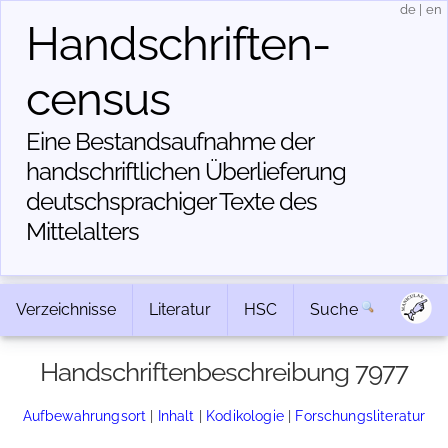
de
|
en
Handschriften­
census
Eine Bestandsaufnahme der
handschriftlichen Über­lieferung
deutschsprachiger Texte des
Mittelalters
Verzeichnisse
Literatur
HSC
Suche
Handschriftenbeschreibung 7977
Aufbewahrungsort
|
Inhalt
|
Kodikologie
|
Forschungsliteratur