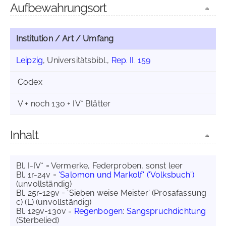
Aufbewahrungsort
Institution / Art / Umfang
Leipzig
, Universitätsbibl.,
Rep. II. 159
Codex
V + noch 130 + IV* Blätter
Inhalt
Bl. I-IV* = Vermerke, Federproben, sonst leer
Bl. 1r-24v =
'Salomon und Markolf' ('Volksbuch')
(unvollständig)
Bl. 25r-129v = 'Sieben weise Meister' (Prosafassung
c) (L) (unvollständig)
Bl. 129v-130v =
Regenbogen
:
Sangspruchdichtung
(Sterbelied)