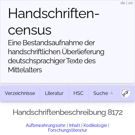
de
|
en
Handschriften­
census
Eine Bestandsaufnahme der
handschriftlichen Über­lieferung
deutschsprachiger Texte des
Mittelalters
Verzeichnisse
Literatur
HSC
Suche
Handschriftenbeschreibung 8172
Aufbewahrungsorte
|
Inhalt
|
Kodikologie
|
Forschungsliteratur