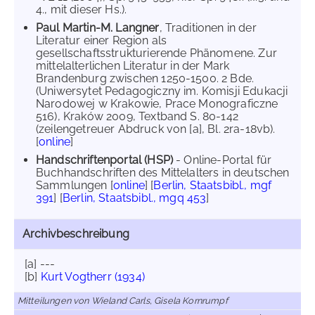
4., mit dieser Hs.).
Paul Martin-M. Langner
, Traditionen in der
Literatur einer Region als
gesellschaftsstrukturierende Phänomene. Zur
mittelalterlichen Literatur in der Mark
Brandenburg zwischen 1250-1500. 2 Bde.
(Uniwersytet Pedagogiczny im. Komisji Edukacji
Narodowej w Krakowie, Prace Monograficzne
516), Kraków 2009, Textband S. 80-142
(zeilengetreuer Abdruck von [a], Bl. 2ra-18vb).
[
online
]
Handschriftenportal (HSP)
- Online-Portal für
Buchhandschriften des Mittelalters in deutschen
Sammlungen [
online
] [
Berlin, Staatsbibl., mgf
391
] [
Berlin, Staatsbibl., mgq 453
]
Archivbeschreibung
[a] ---
[b]
Kurt Vogtherr (1934)
Mitteilungen von Wieland Carls, Gisela Kornrumpf