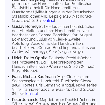
germanischen Handschriften der Preußischen
Staatsbibliothek II. Die Handschriften in
Quartformat (Mitteilungen aus der Preußischen
Staatsbibliothek VIII), Leipzig 1926 (Nachdruck
Graz 1970), S. 83. [
online
]
Gustav Homeyer
, Die deutschen Rechtsbücher
des Mittelalters und ihre Handschriften. Neu
bearbeitet von Conrad Borchling, Karl August
Eckhardt und Julius von Gierke, Zweite
Abteilung: Verzeichnis der Handschriften,
bearbeitet von Conrad Borchling und Julius von
Gierke, Weimar 1931, S. 12 (Nr. 50 + Nr. 51).
Ulrich-Dieter Oppitz
, Deutsche Rechtsbücher
des Mittelalters, Bd. II: Beschreibung der
Handschriften, Köln/Wien 1990, S. 369 (Nr. 120),
S. 392 (Nr. 202).
Frank-Michael Kaufmann
(Hg.), Glossen zum
Sachsenspiegel-Landrecht. Buch'sche Glosse
(MGH Fontes iuris Germanici antiqui, Nova series
VII,3), Hannover 2002, S. 1524 (Nr. 9) und S. 1527
(Nr. 29). [
online
]
Peter Johanek
, 'Magdeburger Rechtsbücher', in:
2
VL 11 (2004), Sp. 945-953, hier Sp. 948f. (II.3. und