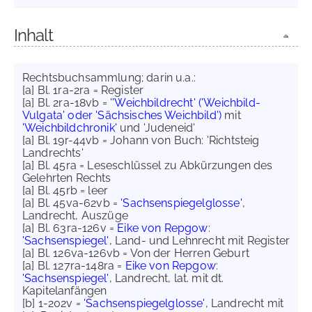
Inhalt
Rechtsbuchsammlung; darin u.a.:
[a] Bl. 1ra-2ra = Register
[a] Bl. 2ra-18vb = '
'Weichbildrecht' ('Weichbild-
Vulgata' oder 'Sächsisches Weichbild')
mit
'Weichbildchronik'
und 'Judeneid'
[a] Bl. 19r-44vb = Johann von Buch: 'Richtsteig
Landrechts'
[a] Bl. 45ra = Leseschlüssel zu Abkürzungen des
Gelehrten Rechts
[a] Bl. 45rb = leer
[a] Bl. 45va-62vb =
'Sachsenspiegelglosse'
,
Landrecht, Auszüge
[a] Bl. 63ra-126v =
Eike von Repgow
:
'Sachsenspiegel'
, Land- und Lehnrecht mit Register
[a] Bl. 126va-126vb = Von der Herren Geburt
[a] Bl. 127ra-148ra =
Eike von Repgow
:
'Sachsenspiegel'
, Landrecht, lat. mit dt.
Kapitelanfängen
[b] 1-202v =
'Sachsenspiegelglosse'
, Landrecht mit