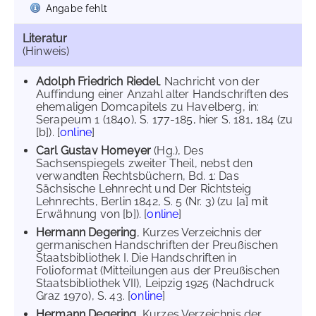
Angabe fehlt
Literatur
(Hinweis)
Adolph Friedrich Riedel
, Nachricht von der
Auffindung einer Anzahl alter Handschriften des
ehemaligen Domcapitels zu Havelberg, in:
Serapeum 1 (1840), S. 177-185, hier S. 181, 184 (zu
[b]). [
online
]
Carl Gustav Homeyer
(Hg.), Des
Sachsenspiegels zweiter Theil, nebst den
verwandten Rechtsbüchern, Bd. 1: Das
Sächsische Lehnrecht und Der Richtsteig
Lehnrechts, Berlin 1842, S. 5 (Nr. 3) (zu [a] mit
Erwähnung von [b]). [
online
]
Hermann Degering
, Kurzes Verzeichnis der
germanischen Handschriften der Preußischen
Staatsbibliothek I. Die Handschriften in
Folioformat (Mitteilungen aus der Preußischen
Staatsbibliothek VII), Leipzig 1925 (Nachdruck
Graz 1970), S. 43. [
online
]
Hermann Degering
, Kurzes Verzeichnis der