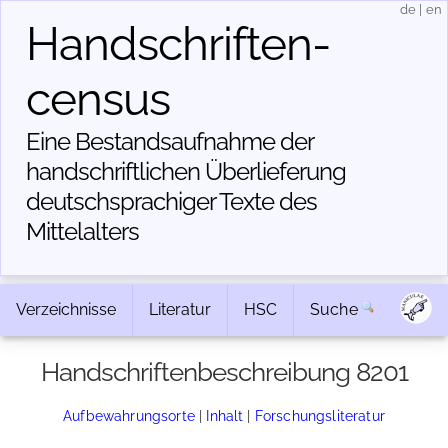
de
|
en
Handschriften­
census
Eine Bestandsaufnahme der
handschriftlichen Über­lieferung
deutschsprachiger Texte des
Mittelalters
Verzeichnisse
Literatur
HSC
Suche
Handschriftenbeschreibung 8201
Aufbewahrungsorte
|
Inhalt
|
Forschungsliteratur