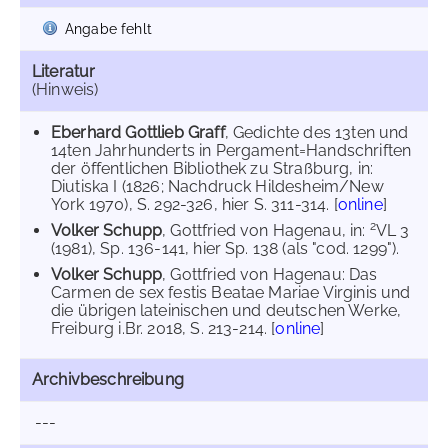
Angabe fehlt
Literatur
(Hinweis)
Eberhard Gottlieb Graff
, Gedichte des 13ten und
14ten Jahrhunderts in Pergament=Handschriften
der öffentlichen Bibliothek zu Straßburg, in:
Diutiska I (1826; Nachdruck Hildesheim/New
York 1970), S. 292-326, hier S. 311-314. [
online
]
2
Volker Schupp
, Gottfried von Hagenau, in:
VL 3
(1981), Sp. 136-141, hier Sp. 138 (als "cod. 1299").
Volker Schupp
, Gottfried von Hagenau: Das
Carmen de sex festis Beatae Mariae Virginis und
die übrigen lateinischen und deutschen Werke,
Freiburg i.Br. 2018, S. 213-214. [
online
]
Archivbeschreibung
---