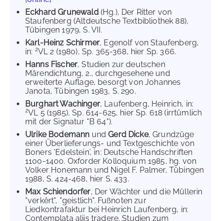
Eckhard Grunewald
(Hg.), Der Ritter von
Staufenberg (Altdeutsche Textbibliothek 88),
Tübingen 1979, S. VII.
Karl-Heinz Schirmer
, Egenolf von Staufenberg,
2
in:
VL 2 (1980), Sp. 365-368, hier Sp. 366.
Hanns Fischer
, Studien zur deutschen
Märendichtung, 2., durchgesehene und
erweiterte Auflage, besorgt von Johannes
Janota, Tübingen 1983, S. 290.
Burghart Wachinger
, Laufenberg, Heinrich, in:
2
VL 5 (1985), Sp. 614-625, hier Sp. 618 (irrtümlich
mit der Signatur "B 64").
Ulrike Bodemann
und
Gerd Dicke
, Grundzüge
einer Überlieferungs- und Textgeschichte von
Boners 'Edelstein', in: Deutsche Handschriften
1100-1400. Oxforder Kolloquium 1985, hg. von
Volker Honemann und Nigel F. Palmer, Tübingen
1988, S. 424-468, hier S. 433.
Max Schiendorfer
, Der Wächter und die Müllerin
"verkêrt", "geistlich". Fußnoten zur
Liedkontrafaktur bei Heinrich Laufenberg, in:
Contemplata aliis tradere. Studien zum