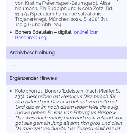
von Kristina Freienhagen-Baumgardt, Alisa
Neumann, Pia Rudolph und Nicola Zotz, Bd.
11,4/5 (Speculum humanae salvationis -
Trojanerkrieg), München 2025, S. 468f. (Nr.
120.9.1) und Abb. 204.
Boners Edelstein – digital
[
online
] [
zur
Beschreibung
]
Archivbeschreibung
---
Ergänzender Hinweis
Kolophon zu Boners 'Edelstein' (nach Pfeiffer S.
233):
Geschriben hat Heinricus Disz buoch für
den bittend got Daz er in behuot von helle not
Und daz er im noch disem leben Well die ewig
ruowe geben. Er was von Friburg us Brisgow.
Daz weis noch manig man und frow. Bittend wúr
got alle gemein Jung alt arm rich gros und clein.
Da man zalt vierhundert iar Tusend einlif daz ist