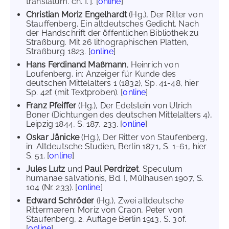
translatum. ch. f."]. [
online
]
Christian Moriz Engelhardt
(Hg.), Der Ritter von
Stauffenberg. Ein altdeutsches Gedicht. Nach
der Handschrift der öffentlichen Bibliothek zu
Straßburg. Mit 26 lithographischen Platten,
Straßburg 1823. [
online
]
Hans Ferdinand Maßmann
, Heinrich von
Loufenberg, in: Anzeiger für Kunde des
deutschen Mittelalters 1 (1832), Sp. 41-48, hier
Sp. 42f. (mit Textproben). [
online
]
Franz Pfeiffer
(Hg.), Der Edelstein von Ulrich
Boner (Dichtungen des deutschen Mittelalters 4),
Leipzig 1844, S. 187, 233. [
online
]
Oskar Jänicke
(Hg.), Der Ritter von Staufenberg,
in: Altdeutsche Studien, Berlin 1871, S. 1-61, hier
S. 51. [
online
]
Jules Lutz
und
Paul Perdrizet
, Speculum
humanae salvationis, Bd. I, Mülhausen 1907, S.
104 (Nr. 233). [
online
]
Edward Schröder
(Hg.), Zwei altdeutsche
Rittermæren: Moriz von Craon, Peter von
Staufenberg, 2. Auflage Berlin 1913, S. 30f.
[
online
]