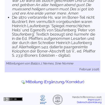
war Do ward dis buoch geschriben Und uf daz
end getriben An aller heiligen abend guot Die
muessend heiligen unsern muot Des si got lob
und ere Ane ende yemer mere. Amen
Die 1870 verbrannte Hs. war im Boner-Teil nicht
illustriert; ihm vermutlich vorgebunden waren
Heinrich Laufenbergs 'Spiegel menschlichen
Heils' und Egenolfs von Staufenberg 'Peter von
Staufenberg'. Textlich bezeugt sind nurmehr die
in die Ed. Pfeiffers aufgenommen Lesarten und
der durch den Schreiber Heinrich Laufenberg
auf Allerheiligen 1411 datierte paargereimte
Kolophon der Boner-Abschrift (16 V., ed. Pfeiffer
S. 233) (Boners Edelstein - digital).
Mitteilungen von Balázs J. Nemes, Sine Nomine
Februar 2026
Mitteilung (Ergänzung/Korrektur)
Handschriftencensus 2026
Impressum
|
Datenschutzerklärung