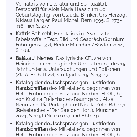
Verhältnis von Literatur und Spiritualität.
Festschrift für Alois Maria Haas zum 60.
Geburtstag, hg. von Claudia Brinker, Urs Herzog,
Niklaus Largier, Paul Michel, Bern 1995, S. 273-
316, hier S. 277.
Kattrin Schlecht
, Fabula in situ. Äsopische
Fabelstoffe in Text, Bild und Gespräch (Scrinium
Friburgense 37), Berlin/München/Boston 2014,
S. 168.
Balázs J. Nemes
, Das lyrische Œuvre von
Heinrich Laufenberg in der Überlieferung des 15.
Jahrhunderts. Untersuchungen und Editionen
(ZfdA. Beiheft 22), Stuttgart 2015, S. 13-17.
Katalog der deutschsprachigen illustrierten
Handschriften
des Mittelalters, begonnen von
Hella Frühmorgen-Voss und Norbert H. Ott, hg.
von Kristina Freienhagen-Baumgardt, Alisa
Neumann, Pia Rudolph und Nicola Zotz, Bd. 11,1
(Reisebücher - 'Der Saelden Hort'), München
2024, S. 115f. (Nr. 110.0.2) und Abb. 49.
Katalog der deutschsprachigen illustrierten
Handschriften
des Mittelalters, begonnen von
Hella Frühmorgen-Voss und Norbert H. Ott, hg.