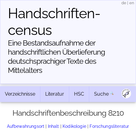
de
|
en
Handschriften­
census
Eine Bestandsaufnahme der
handschriftlichen Über­lieferung
deutschsprachiger Texte des
Mittelalters
Verzeichnisse
Literatur
HSC
Suche
Handschriftenbeschreibung 8210
Aufbewahrungsort
|
Inhalt
|
Kodikologie
|
Forschungsliteratur