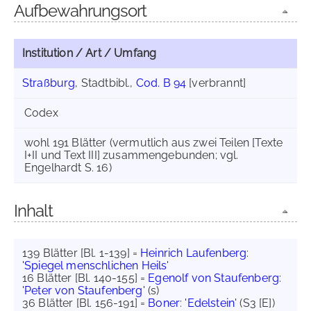
Aufbewahrungsort
Institution / Art / Umfang
Straßburg
, Stadtbibl.,
Cod. B 94
[verbrannt]
Codex
wohl 191 Blätter (vermutlich aus zwei Teilen [Texte
I+II und Text III] zusammengebunden; vgl.
Engelhardt S. 16)
Inhalt
139 Blätter [Bl. 1-139] =
Heinrich Laufenberg
:
'Spiegel menschlichen Heils'
16 Blätter [Bl. 140-155] =
Egenolf von Staufenberg
:
'Peter von Staufenberg'
(s)
36 Blätter [Bl. 156-191] =
Boner
:
'Edelstein'
(S3 [E])