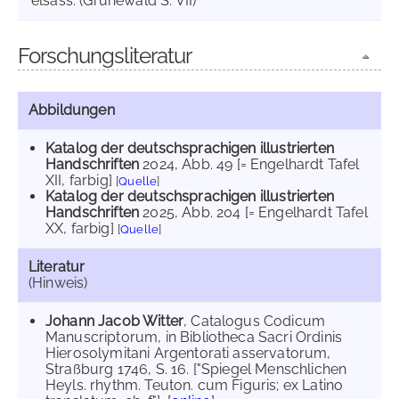
elsäss. (Grunewald S. VII)
Forschungsliteratur
Abbildungen
Katalog der deutschsprachigen illustrierten
Handschriften
2024
, Abb. 49 [= Engelhardt Tafel
XII, farbig]
[
Quelle
]
Katalog der deutschsprachigen illustrierten
Handschriften
2025
, Abb. 204 [= Engelhardt Tafel
XX, farbig]
[
Quelle
]
Literatur
(Hinweis)
Johann Jacob Witter
, Catalogus Codicum
Manuscriptorum, in Bibliotheca Sacri Ordinis
Hierosolymitani Argentorati asservatorum,
Straßburg 1746, S. 16. ["Spiegel Menschlichen
Heyls. rhythm. Teuton. cum Figuris; ex Latino