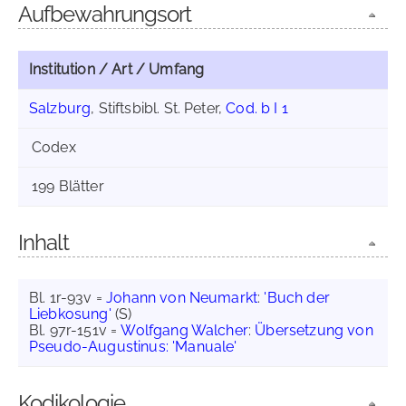
Aufbewahrungsort
Institution / Art / Umfang
Salzburg
, Stiftsbibl. St. Peter,
Cod. b I 1
Codex
199 Blätter
Inhalt
Bl. 1r-93v =
Johann von Neumarkt
:
'Buch der
Liebkosung'
(S)
Bl. 97r-151v =
Wolfgang Walcher
:
Übersetzung von
Pseudo-Augustinus: 'Manuale'
Kodikologie