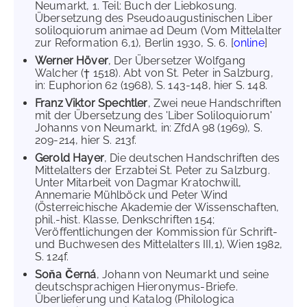
Neumarkt, 1. Teil: Buch der Liebkosung.
Übersetzung des Pseudoaugustinischen Liber
soliloquiorum animae ad Deum (Vom Mittelalter
zur Reformation 6,1), Berlin 1930, S. 6. [
online
]
Werner Höver
, Der Übersetzer Wolfgang
Walcher († 1518). Abt von St. Peter in Salzburg,
in: Euphorion 62 (1968), S. 143-148, hier S. 148.
Franz Viktor Spechtler
, Zwei neue Handschriften
mit der Übersetzung des 'Liber Soliloquiorum'
Johanns von Neumarkt, in: ZfdA 98 (1969), S.
209-214, hier S. 213f.
Gerold Hayer
, Die deutschen Handschriften des
Mittelalters der Erzabtei St. Peter zu Salzburg.
Unter Mitarbeit von Dagmar Kratochwill,
Annemarie Mühlböck und Peter Wind
(Österreichische Akademie der Wissenschaften,
phil.-hist. Klasse, Denkschriften 154;
Veröffentlichungen der Kommission für Schrift-
und Buchwesen des Mittelalters III,1), Wien 1982,
S. 124f.
Soňa Černá
, Johann von Neumarkt und seine
deutschsprachigen Hieronymus-Briefe.
Überlieferung und Katalog (Philologica