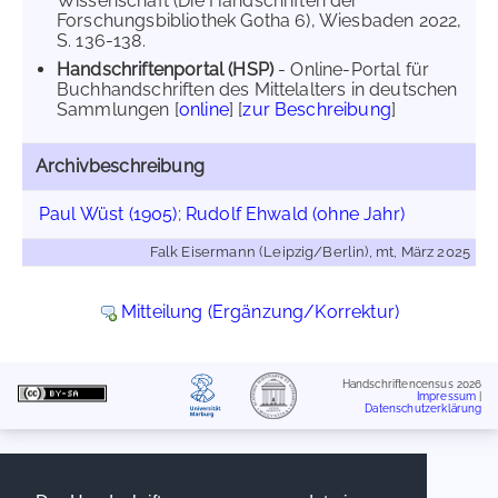
Wissenschaft (Die Handschriften der
Forschungsbibliothek Gotha 6), Wiesbaden 2022,
S. 136-138.
Handschriftenportal (HSP)
- Online-Portal für
Buchhandschriften des Mittelalters in deutschen
Sammlungen [
online
] [
zur Beschreibung
]
Archivbeschreibung
Paul Wüst (1905)
;
Rudolf Ehwald (ohne Jahr)
Falk Eisermann (Leipzig/Berlin), mt, März 2025
Mitteilung (Ergänzung/Korrektur)
Handschriftencensus 2026
Impressum
|
Datenschutzerklärung