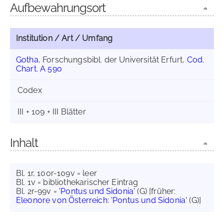
Aufbewahrungsort
Institution / Art / Umfang
Gotha
, Forschungsbibl. der Universität Erfurt,
Cod.
Chart. A 590
Codex
III + 109 + III Blätter
Inhalt
Bl. 1r, 100r-109v = leer
Bl. 1v = bibliothekarischer Eintrag
Bl. 2r-99v =
'Pontus und Sidonia'
(G) [früher:
Eleonore von Österreich
:
'Pontus und Sidonia'
(G)]