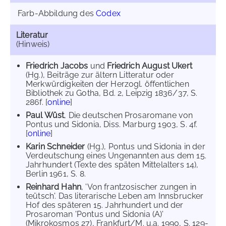
Farb-Abbildung des
Codex
Literatur
(Hinweis)
Friedrich Jacobs
und
Friedrich August Ukert
(Hg.), Beiträge zur ältern Litteratur oder
Merkwürdigkeiten der Herzogl. öffentlichen
Bibliothek zu Gotha, Bd. 2, Leipzig 1836/37, S.
286f. [
online
]
Paul Wüst
, Die deutschen Prosaromane von
Pontus und Sidonia, Diss. Marburg 1903, S. 4f.
[
online
]
Karin Schneider
(Hg.), Pontus und Sidonia in der
Verdeutschung eines Ungenannten aus dem 15.
Jahrhundert (Texte des späten Mittelalters 14),
Berlin 1961, S. 8.
Reinhard Hahn
, 'Von frantzosischer zungen in
teütsch'. Das literarische Leben am Innsbrucker
Hof des späteren 15. Jahrhundert und der
Prosaroman 'Pontus und Sidonia (A)'
(Mikrokosmos 27), Frankfurt/M. u.a. 1990, S. 129-