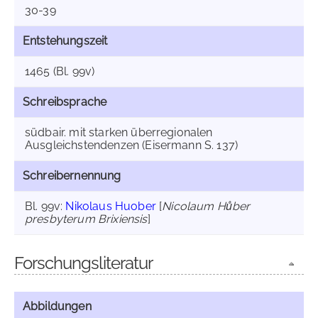
30-39
Entstehungszeit
1465 (Bl. 99v)
Schreibsprache
südbair. mit starken überregionalen
Ausgleichstendenzen (Eisermann S. 137)
Schreibernennung
Bl. 99v:
Nikolaus Huober
[
Nicolaum Hůber
presbyterum Brixiensis
]
Forschungsliteratur
Abbildungen