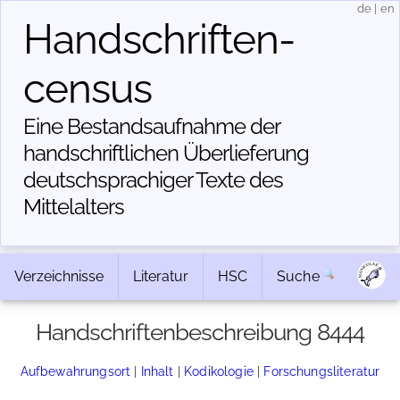
de
|
en
Handschriften­
census
Eine Bestandsaufnahme der
handschriftlichen Über­lieferung
deutschsprachiger Texte des
Mittelalters
Verzeichnisse
Literatur
HSC
Suche
Handschriftenbeschreibung 8444
Aufbewahrungsort
|
Inhalt
|
Kodikologie
|
Forschungsliteratur