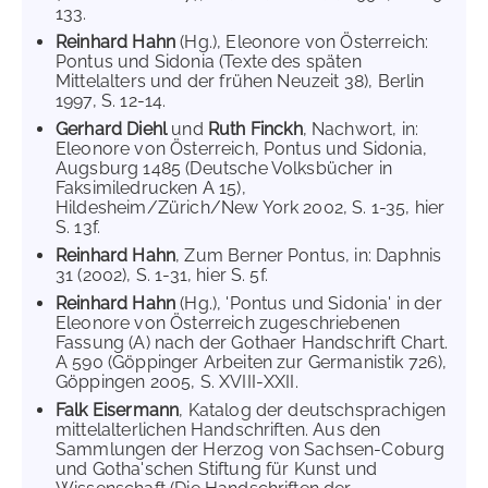
133.
Reinhard Hahn
(Hg.), Eleonore von Österreich:
Pontus und Sidonia (Texte des späten
Mittelalters und der frühen Neuzeit 38), Berlin
1997, S. 12-14.
Gerhard Diehl
und
Ruth Finckh
, Nachwort, in:
Eleonore von Österreich, Pontus und Sidonia,
Augsburg 1485 (Deutsche Volksbücher in
Faksimiledrucken A 15),
Hildesheim/Zürich/New York 2002, S. 1-35, hier
S. 13f.
Reinhard Hahn
, Zum Berner Pontus, in: Daphnis
31 (2002), S. 1-31, hier S. 5f.
Reinhard Hahn
(Hg.), 'Pontus und Sidonia' in der
Eleonore von Österreich zugeschriebenen
Fassung (A) nach der Gothaer Handschrift Chart.
A 590 (Göppinger Arbeiten zur Germanistik 726),
Göppingen 2005, S. XVIII-XXII.
Falk Eisermann
, Katalog der deutschsprachigen
mittelalterlichen Handschriften. Aus den
Sammlungen der Herzog von Sachsen-Coburg
und Gotha'schen Stiftung für Kunst und