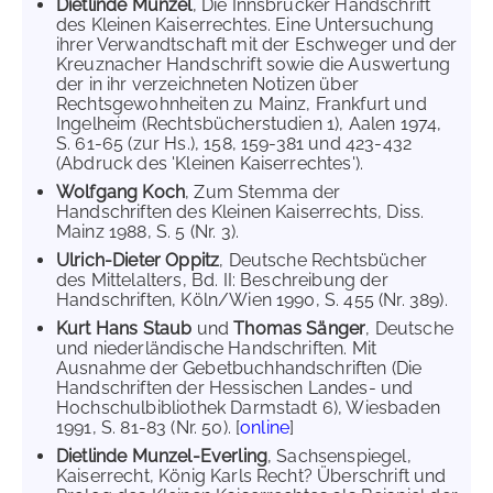
Dietlinde Munzel
, Die Innsbrucker Handschrift
des Kleinen Kaiserrechtes. Eine Untersuchung
ihrer Verwandtschaft mit der Eschweger und der
Kreuznacher Handschrift sowie die Auswertung
der in ihr verzeichneten Notizen über
Rechtsgewohnheiten zu Mainz, Frankfurt und
Ingelheim (Rechtsbücherstudien 1), Aalen 1974,
S. 61-65 (zur Hs.), 158, 159-381 und 423-432
(Abdruck des 'Kleinen Kaiserrechtes').
Wolfgang Koch
, Zum Stemma der
Handschriften des Kleinen Kaiserrechts, Diss.
Mainz 1988, S. 5 (Nr. 3).
Ulrich-Dieter Oppitz
, Deutsche Rechtsbücher
des Mittelalters, Bd. II: Beschreibung der
Handschriften, Köln/Wien 1990, S. 455 (Nr. 389).
Kurt Hans Staub
und
Thomas Sänger
, Deutsche
und niederländische Handschriften. Mit
Ausnahme der Gebetbuchhandschriften (Die
Handschriften der Hessischen Landes- und
Hochschulbibliothek Darmstadt 6), Wiesbaden
1991, S. 81-83 (Nr. 50). [
online
]
Dietlinde Munzel-Everling
, Sachsenspiegel,
Kaiserrecht, König Karls Recht? Überschrift und