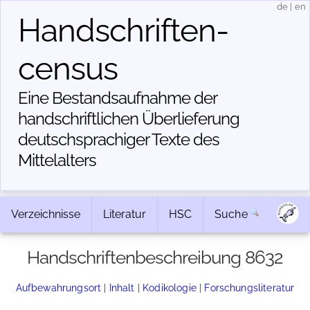
de
|
en
Handschriften­
census
Eine Bestandsaufnahme der
handschriftlichen Über­lieferung
deutschsprachiger Texte des
Mittelalters
Verzeichnisse
Literatur
HSC
Suche
Handschriftenbeschreibung 8632
Aufbewahrungsort
|
Inhalt
|
Kodikologie
|
Forschungsliteratur