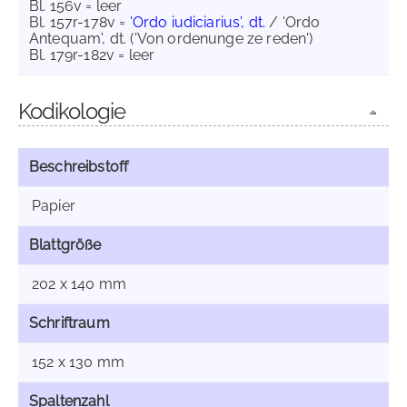
Bl. 156v = leer
Bl. 157r-178v =
'Ordo iudiciarius', dt.
/ 'Ordo
Antequam', dt. ('Von ordenunge ze reden')
Bl. 179r-182v = leer
Kodikologie
Beschreibstoff
Papier
Blattgröße
202 x 140 mm
Schriftraum
152 x 130 mm
Spaltenzahl