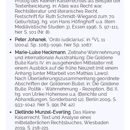
Prolog des Kleinen Kaiserrechtes als Beispiel der
Textentwicklung, in: Alles was Recht war.
Rechtsliteratur und literarisches Recht.
Festschrift für Ruth Schmidt-Wiegand zum 70.
Geburtstag, hg. von Hans Höfinghoff u.a. (Item
Mediävistische Studien 3), Essen 1996, S. 97-111,
hier S. 101 (Nr. 8).
2
Peter Johanek
, 'Ordo iudiciarius', in:
VL 11
(2004), Sp. 1083-1090, hier Sp. 1087.
Marie-Luise Heckmann
, Zeitnahe Wahrnehmung
und internationale Ausstrahlung. Die Goldene
Bulle Karls IV. im ausgehenden Mittelalter mit
einem Ausblick auf die frühe Neuzeit (mit einem
Anhang [unter Mitarbeit von Mathias Lawo]:
Nach Überlieferungszusammenhang geordnete
Abschriften der Goldenen Bulle), in: Die Goldene
Bulle. Politik - Wahrnehmung - Rezeption, Bd. II,
hg. von Ulrike Hohensee u.a. (Berichte und
Abhandlungen, Sonderband 12), Berlin 2009, S.
933-1042, hier S. 991 (Nr. 42).
Dietlinde Munzel-Everling
, Das Kleine
Kaiserrecht. Text und Analyse eines
mittelalterlichen Rechtsbuches, Wiesbaden
2019, S. 218-221.