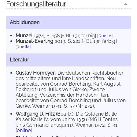
Forschungsliteratur
Abbildungen
Munzel
1974
, S. 158 [= Bl. 13r, farbig]
[
Quelle
]
Munzel-Everling
2019
, S. 221 [= Bl. 13r, farbig]
[
Quelle
]
Literatur
Gustav Homeyer
, Die deutschen Rechtsbücher
des Mittelalters und ihre Handschriften. Neu
bearbeitet von Conrad Borchling, Karl August
Eckhardt und Julius von Gierke, Zweite
Abteilung: Verzeichnis der Handschriften,
bearbeitet von Conrad Borchling und Julius von
Gierke, Weimar 1931, S. 57 (Nr. 272).
Wolfgang D. Fritz
(Bearb.), Die Goldene Bulle
Kaiser Karls IV. vom Jahre 1356 (MGH Fontes
iuris Germanici antiqui 11), Weimar 1972, S. 31.
[
online
]