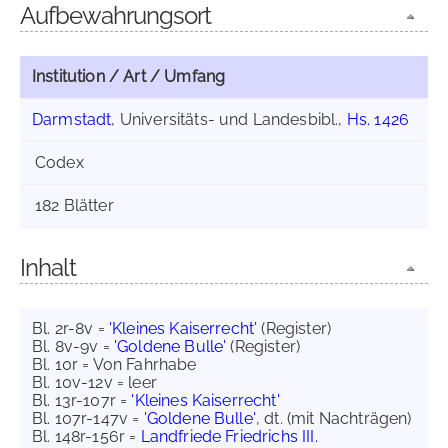
Aufbewahrungsort
Institution / Art / Umfang
Darmstadt
, Universitäts- und Landesbibl.,
Hs. 1426
Codex
182 Blätter
Inhalt
Bl. 2r-8v =
'Kleines Kaiserrecht'
(Register)
Bl. 8v-9v =
'Goldene Bulle'
(Register)
Bl. 10r = Von Fahrhabe
Bl. 10v-12v = leer
Bl. 13r-107r =
'Kleines Kaiserrecht'
Bl. 107r-147v =
'Goldene Bulle'
, dt. (mit Nachträgen)
Bl. 148r-156r =
Landfriede Friedrichs III.