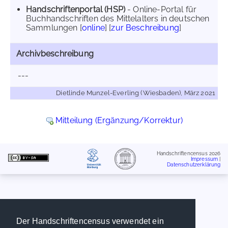
Handschriftenportal (HSP)
- Online-Portal für
Buchhandschriften des Mittelalters in deutschen
Sammlungen [
online
] [
zur Beschreibung
]
Archivbeschreibung
---
Dietlinde Munzel-Everling (Wiesbaden), März 2021
Mitteilung (Ergänzung/Korrektur)
Handschriftencensus 2026
Impressum
|
Datenschutzerklärung
Der Handschriftencensus verwendet ein