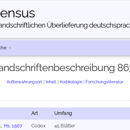
census
dschriftlichen Über­lieferung deutschsprachi
che
andschriftenbeschreibung 86
Aufbewahrungsort
|
Inhalt
|
Kodikologie
|
Forschungsliteratur
Art
Umfang
.,
Hs. 1567
Codex
45 Blätter