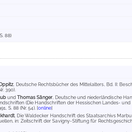
. 88)
 Oppitz
, Deutsche Rechtsbücher des Mittelalters, Bd. II: Be
r. 390).
aub
und
Thomas Sänger
, Deutsche und niederländische Han
dschriften (Die Handschriften der Hessischen Landes- und 
, S. 88 (Nr. 54). [
online
]
ckhardt
, Die Waldecker Handschrift des Staatsarchivs Marbu
len, in: Zeitschrift der Savigny-Stiftung für Rechtsgeschicht