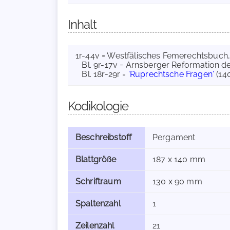
Inhalt
1r-44v = Westfälisches Femerechtsbuch,
Bl. 9r-17v = Arnsberger Reformation de
Bl. 18r-29r =
'Ruprechtsche Fragen'
(14
Kodikologie
Beschreibstoff
Pergament
Blattgröße
187 x 140 mm
Schriftraum
130 x 90 mm
Spaltenzahl
1
Zeilenzahl
21