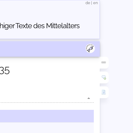
de
|
en
ger Texte des Mittelalters
35