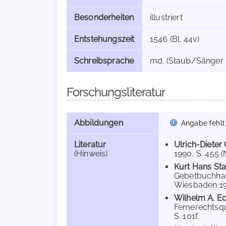
Besonderheiten
illustriert
Entstehungszeit
1546 (Bl. 44v)
Schreibsprache
md. (Staub/Sänger S
Forschungsliteratur
Abbildungen
Angabe fehlt
Literatur
Ulrich-Dieter
(Hinweis)
1990, S. 455 (N
Kurt Hans St
Gebetbuchhan
Wiesbaden 1991
Wilhelm A. E
Femerechtsquel
S. 101f.