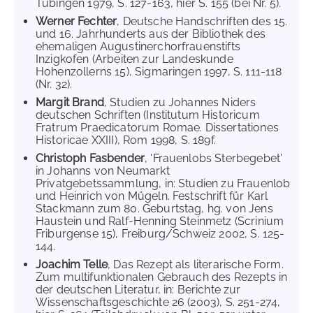
Tübingen 1979, S. 127-163, hier S. 155 (bei Nr. 5).
Werner Fechter
, Deutsche Handschriften des 15.
und 16. Jahrhunderts aus der Bibliothek des
ehemaligen Augustinerchorfrauenstifts
Inzigkofen (Arbeiten zur Landeskunde
Hohenzollerns 15), Sigmaringen 1997, S. 111-118
(Nr. 32).
Margit Brand
, Studien zu Johannes Niders
deutschen Schriften (Institutum Historicum
Fratrum Praedicatorum Romae. Dissertationes
Historicae XXIII), Rom 1998, S. 189f.
Christoph Fasbender
, 'Frauenlobs Sterbegebet'
in Johanns von Neumarkt
Privatgebetssammlung, in: Studien zu Frauenlob
und Heinrich von Mügeln. Festschrift für Karl
Stackmann zum 80. Geburtstag, hg. von Jens
Haustein und Ralf-Henning Steinmetz (Scrinium
Friburgense 15), Freiburg/Schweiz 2002, S. 125-
144.
Joachim Telle
, Das Rezept als literarische Form.
Zum multifunktionalen Gebrauch des Rezepts in
der deutschen Literatur, in: Berichte zur
Wissenschaftsgeschichte 26 (2003), S. 251-274,