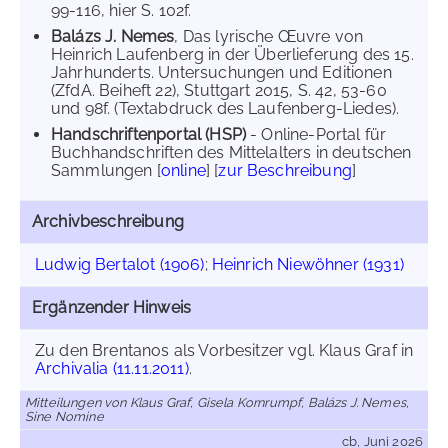
99-116, hier S. 102f.
Balázs J. Nemes
, Das lyrische Œuvre von
Heinrich Laufenberg in der Überlieferung des 15.
Jahrhunderts. Untersuchungen und Editionen
(ZfdA. Beiheft 22), Stuttgart 2015, S. 42, 53-60
und 98f. (Textabdruck des Laufenberg-Liedes).
Handschriftenportal (HSP)
- Online-Portal für
Buchhandschriften des Mittelalters in deutschen
Sammlungen [
online
] [
zur Beschreibung
]
Archivbeschreibung
Ludwig Bertalot (1906)
;
Heinrich Niewöhner (1931)
Ergänzender Hinweis
Zu den Brentanos als Vorbesitzer vgl. Klaus Graf in
Archivalia (11.11.2011)
.
Mitteilungen von Klaus Graf, Gisela Kornrumpf, Balázs J. Nemes,
Sine Nomine
cb, Juni 2026