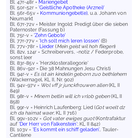
Bl. 47r-48r =
Mariengebet
Bl. 50r-52r =
'Geistliche Apotheke (Arznei)'
Bl. 56r-65v =
Kommuniongebet(e)
, u.a. Johann von
Neumarkt
Bl. 67r-72v = Meister Ingold: Predigt über die sieben
Paternoster (Fassung b)
Bl. 75r-v =
'Zehn Gebote'
Bl. 77r-77v =
'Ich solt mich leren lossen'
(B)
Bl. 77v-78r =
Lieder
(
Mein geist wil hoh fliegen
)
Bl. 82v, 124r = Schreibervers, -notiz / Federprobe,
sonst leer
Bl. 83r-85v = 'Herzklosterallegorie'
Bl. 86v-92r = Die 38 Mahnungen Jesu Christi
Bl. 94r-v =
Es ist ain kindelin geborn zuo bethlehem
(Wackernagel, KL II, Nr. 902)
Bl. 94v-97v =
Wol vff jr junckfrouwen allen
(KL II
849)
Bl. 98r-v =
Minem betlin will ich vrlob geben
(KL II
858)
Bl. 99r-v = Heinrich Laufenberg: Lied (
Got woelt dz
ich da haimat waer
; KL II 716)
Bl. 99v-102v =
Got vater ewiges guot
(Kontrafaktur
auf
'Der Herr von Falkenstein'
; KL II 842)
Bl. 103v =
'Es kommt ein schiff geladen'
, Tauler-
Cantilene