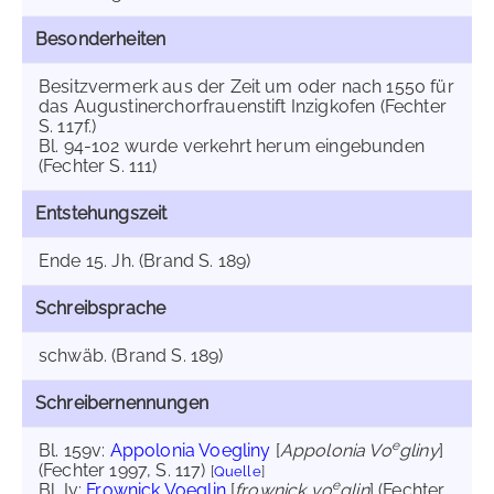
Besonderheiten
Besitzvermerk aus der Zeit um oder nach 1550 für
das Augustinerchorfrauenstift Inzigkofen (Fechter
S. 117f.)
Bl. 94-102 wurde verkehrt herum eingebunden
(Fechter S. 111)
Entstehungszeit
Ende 15. Jh. (Brand S. 189)
Schreibsprache
schwäb. (Brand S. 189)
Schreibernennungen
e
Bl. 159v:
Appolonia Voegliny
[
Appolonia Vo
gliny
]
(Fechter 1997, S. 117)
[
Quelle
]
e
Bl. Iv:
Frownick Voeglin
[
frownick vo
glin
] (Fechter