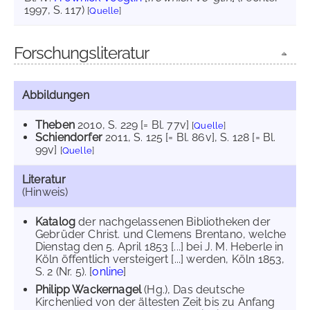
1997, S. 117)
[
Quelle
]
Forschungsliteratur
Abbildungen
Theben
2010
, S. 229 [= Bl. 77v]
[
Quelle
]
Schiendorfer
2011
, S. 125 [= Bl. 86v]
, S. 128 [= Bl.
99v]
[
Quelle
]
Literatur
(Hinweis)
Katalog
der nachgelassenen Bibliotheken der
Gebrüder Christ. und Clemens Brentano, welche
Dienstag den 5. April 1853 [...] bei J. M. Heberle in
Köln öffentlich versteigert [...] werden, Köln 1853,
S. 2 (Nr. 5). [
online
]
Philipp Wackernagel
(Hg.), Das deutsche
Kirchenlied von der ältesten Zeit bis zu Anfang