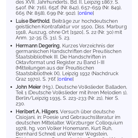
des XVII. Jahrhunderts, Bd. II, Leipzig 1867, S.
540f. (Nr. 716), 652f. (Nr. 842), 657-659 (Nr. 849),
665 (Nr. 858), 699 (Nr. 902). [
online
]
Luise Berthold
, Beiträge zur hochdeutschen
geistlichen Kontrafaktur vor 1500, Diss. Marburg
1918, Auszug, ohne Ort [1920], S. 22 (Nr. 30) mit
Anm. 32-35 (S. 31), S. 23.
Hermann Degering
, Kurzes Verzeichnis der
germanischen Handschriften der Preußischen
Staatsbibliothek III. Die Handschriften in
Oktavformat und Register zu Band I-III
(Mitteilungen aus der Preußischen
Staatsbibliothek IX), Leipzig 1932 (Nachdruck
Graz 1970), S. 76f. [
online
]
John Meier
(Hg.), Deutsche Volkslieder. Balladen,
Teil 1 (Deutsche Volkslieder mit ihren Melodien 1),
Berlin/Leipzig 1935, S. 223-233 (Nr. 21), hier S.
230.
Heribert A. Hilgers
, Versuch über deutsche
Cisiojani, in: Poesie und Gebrauchsliteratur im
deutschen Mittelalter. Würzburger Colloquium
1978, hg. von Volker Honemann, Kurt Ruh,
Bernhard Schnell und Werner Wegstein,