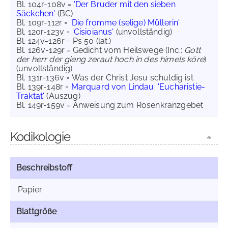
Bl. 104r-108v =
'Der Bruder mit den sieben
Säckchen'
(BC)
Bl. 109r-112r =
'Die fromme (selige) Müllerin'
Bl. 120r-123v =
'Cisioianus'
(unvollständig)
Bl. 124v-126r = Ps 50 (lat.)
Bl. 126v-129r = Gedicht vom Heilswege (Inc.:
Gott
der herr der gieng zeraut hoch in des himels köre
)
(unvollständig)
Bl. 131r-136v = Was der Christ Jesu schuldig ist
Bl. 139r-148r =
Marquard von Lindau
:
'Eucharistie-
Traktat'
(Auszug)
Bl. 149r-159v = Anweisung zum Rosenkranzgebet
Kodikologie
Beschreibstoff
Papier
Blattgröße