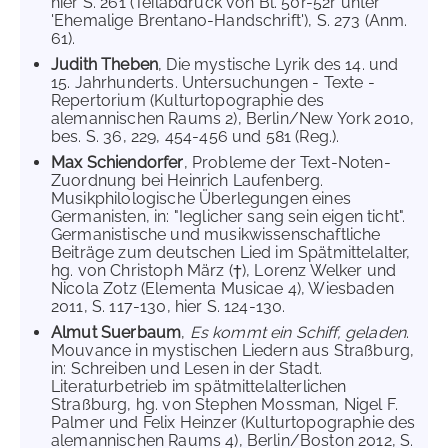
hier S. 261 (Teilabdruck von Bl. 50r-52r unter
'Ehemalige Brentano-Handschrift'), S. 273 (Anm.
61).
Judith Theben
, Die mystische Lyrik des 14. und
15. Jahrhunderts. Untersuchungen - Texte -
Repertorium (Kulturtopographie des
alemannischen Raums 2), Berlin/New York 2010,
bes. S. 36, 229, 454-456 und 581 (Reg.).
Max Schiendorfer
, Probleme der Text-Noten-
Zuordnung bei Heinrich Laufenberg.
Musikphilologische Überlegungen eines
Germanisten, in: "Ieglicher sang sein eigen ticht".
Germanistische und musikwissenschaftliche
Beiträge zum deutschen Lied im Spätmittelalter,
hg. von Christoph März (†), Lorenz Welker und
Nicola Zotz (Elementa Musicae 4), Wiesbaden
2011, S. 117-130, hier S. 124-130.
Almut Suerbaum
,
Es kommt ein Schiff, geladen
.
Mouvance in mystischen Liedern aus Straßburg,
in: Schreiben und Lesen in der Stadt.
Literaturbetrieb im spätmittelalterlichen
Straßburg, hg. von Stephen Mossman, Nigel F.
Palmer und Felix Heinzer (Kulturtopographie des
alemannischen Raums 4), Berlin/Boston 2012, S.