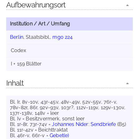
Aufbewahrungsort
Institution / Art / Umfang
Berlin
, Staatsbibl.,
mgo 224
Codex
I + 159 Blätter
Inhalt
Bl. Ir, 8v-10v, 43r-45v, 48v-49v, 52v-55v, 76r-v,
78v-82r, 86r, 92v-93v, 103r?, 112v-119v, 129v-130v,
137r-138v, 148v = leer
Bl. Iv = Besitzvermerk, sonst leer
Bl. 1r-8r, 73r-74v =
Johannes Nider
:
Sendbriefe
(B5)
Bl. 11r-42v = Beichttraktat
Bl. 46r-v, 66r-v =
Gebet(e)