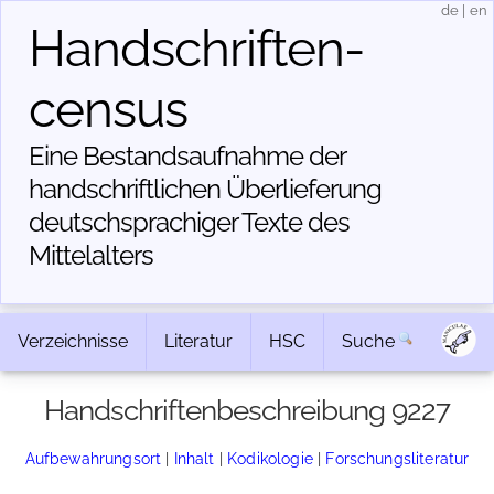
de
|
en
Handschriften­
census
Eine Bestandsaufnahme der
handschriftlichen Über­lieferung
deutschsprachiger Texte des
Mittelalters
Verzeichnisse
Literatur
HSC
Suche
Handschriftenbeschreibung 9227
Aufbewahrungsort
|
Inhalt
|
Kodikologie
|
Forschungsliteratur