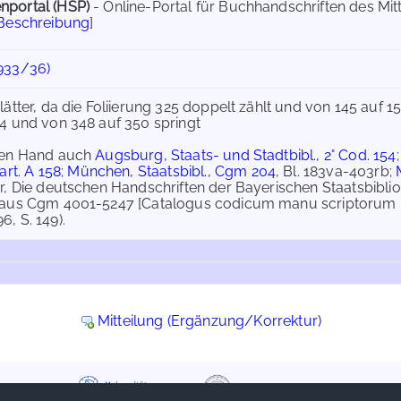
nportal (HSP)
- Online-Portal für Buchhandschriften des Mi
 Beschreibung
]
933/36)
lätter, da die Foliierung 325 doppelt zählt und von 145 auf 1
4 und von 348 auf 350 springt
hen Hand auch
Augsburg, Staats- und Stadtbibl., 2° Cod. 154
art. A 158
;
München, Staatsbibl., Cgm 204
, Bl. 183va-403rb;
r, Die deutschen Handschriften der Bayerischen Staatsbiblio
 aus Cgm 4001-5247 [Catalogus codicum manu scriptorum B
, S. 149).
Mitteilung (Ergänzung/Korrektur)