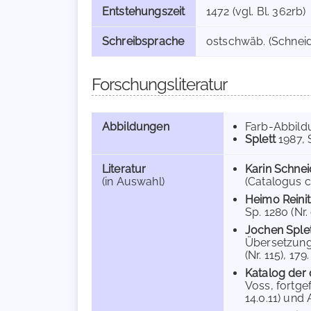
Entstehungszeit
1472 (vgl. Bl. 362rb)
Schreibsprache
ostschwäb. (Schneid
Forschungsliteratur
Abbildungen
Farb-Abbild
Splett
1987
, 
Literatur
Karin Schnei
(in Auswahl)
(Catalogus c
Heimo Reinit
Sp. 1280 (Nr. 
Jochen Sple
Übersetzunge
(Nr. 115), 179.
Katalog der 
Voss, fortge
14.0.11) und 