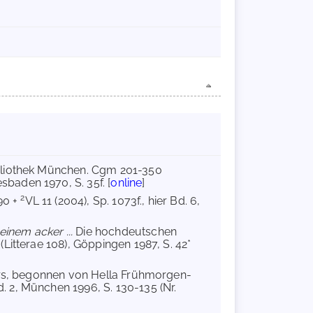
ibliothek München. Cgm 201-350
baden 1970, S. 35f. [
online
]
2
90 +
VL 11 (2004), Sp. 1073f., hier Bd. 6,
einem acker ...
Die hochdeutschen
Litterae 108), Göppingen 1987, S. 42*
ers, begonnen von Hella Frühmorgen-
 2, München 1996, S. 130-135 (Nr.