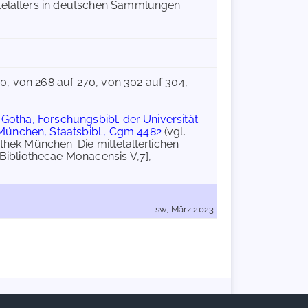
ttelalters in deutschen Sammlungen
50, von 268 auf 270, von 302 auf 304,
;
Gotha, Forschungsbibl. der Universität
München, Staatsbibl., Cgm 4482
(vgl.
thek München. Die mittelalterlichen
ibliothecae Monacensis V,7],
sw, März 2023
Handschriftencensus 2026 |
Impressum
|
Datenschutzerklärung