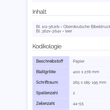
Inhalt
Bl. 1ra-362rb = Oberdeutsche Bibeldruck
Bl. 362v-364v = leer
Kodikologie
Beschreibstoff
Papier
Blattgröße
400 x 278 mm
Schriftraum
265 x 185-195 mm
Spaltenzahl
2
Zeilenzahl
44-55