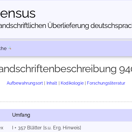
census
dschriftlichen Über­lieferung deutschsprachi
che
andschriftenbeschreibung 94
Aufbewahrungsort
|
Inhalt
|
Kodikologie
|
Forschungsliteratur
Umfang
ex
I + 357 Blätter [s.u. Erg. Hinweis]