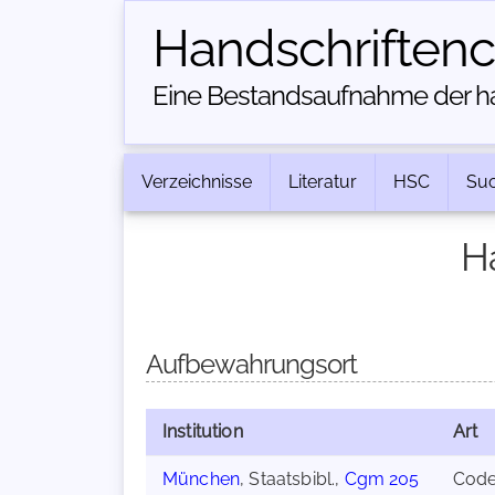
Handschriften­
Eine Bestandsaufnahme der han
Verzeichnisse
Literatur
HSC
Su
H
Aufbewahrungsort
Institution
Art
München
, Staatsbibl.,
Cgm 205
Cod