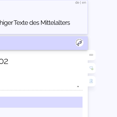
de
|
en
ger Texte des Mittelalters
02