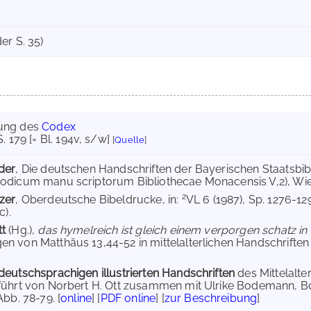
er S. 35)
ung des
Codex
S. 179 [= Bl. 194v, s/w]
[
Quelle
]
der
, Die deutschen Handschriften der Bayerischen Staatsb
odicum manu scriptorum Bibliothecae Monacensis V,2), Wies
2
zer
, Oberdeutsche Bibeldrucke, in:
VL 6 (1987), Sp. 1276-12
c).
tt
(Hg.),
das hymelreich ist gleich einem verporgen schatz in 
n von Matthäus 13,44-52 in mittelalterlichen Handschriften (
deutschsprachigen illustrierten Handschriften
des Mittelalt
führt von Norbert H. Ott zusammen mit Ulrike Bodemann, Bd.
Abb. 78-79. [
online
] [
PDF online
] [
zur Beschreibung
]