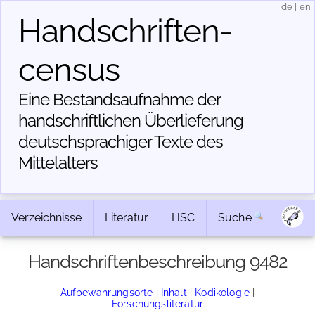
de
|
en
Handschriften­
census
Eine Bestandsaufnahme der
handschriftlichen Über­lieferung
deutschsprachiger Texte des
Mittelalters
Verzeichnisse
Literatur
HSC
Suche
Handschriftenbeschreibung 9482
Aufbewahrungsorte
|
Inhalt
|
Kodikologie
|
Forschungsliteratur