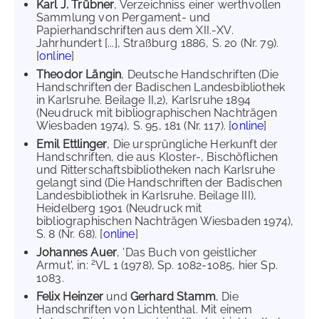
Karl J. Trübner
, Verzeichniss einer werthvollen
Sammlung von Pergament- und
Papierhandschriften aus dem XII.-XV.
Jahrhundert [...], Straßburg 1886, S. 20 (Nr. 79).
[
online
]
Theodor Längin
, Deutsche Handschriften (Die
Handschriften der Badischen Landesbibliothek
in Karlsruhe. Beilage II,2), Karlsruhe 1894
(Neudruck mit bibliographischen Nachträgen
Wiesbaden 1974), S. 95, 181 (Nr. 117). [
online
]
Emil Ettlinger
, Die ursprüngliche Herkunft der
Handschriften, die aus Kloster-, Bischöflichen
und Ritterschaftsbibliotheken nach Karlsruhe
gelangt sind (Die Handschriften der Badischen
Landesbibliothek in Karlsruhe. Beilage III),
Heidelberg 1901 (Neudruck mit
bibliographischen Nachträgen Wiesbaden 1974),
S. 8 (Nr. 68). [
online
]
Johannes Auer
, 'Das Buch von geistlicher
2
Armut', in:
VL 1 (1978), Sp. 1082-1085, hier Sp.
1083.
Felix Heinzer
und
Gerhard Stamm
, Die
Handschriften von Lichtenthal. Mit einem