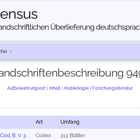
census
dschriftlichen Über­lieferung deutschsprachi
che
andschriftenbeschreibung 94
Aufbewahrungsort
|
Inhalt
|
Kodikologie
|
Forschungsliteratur
Art
Umfang
,
Cod. B. V. 3
Codex
313 Blätter