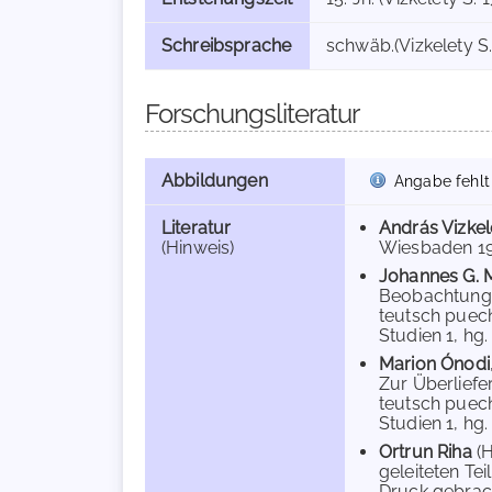
Schreibsprache
schwäb.(Vizkelety S.
Forschungsliteratur
Abbildungen
Angabe fehlt
Literatur
András Vizkel
(Hinweis)
Wiesbaden 197
Johannes G. 
Beobachtunge
teutsch puech
Studien 1, hg.
Marion Ónodi
Zur Überliefe
teutsch puech
Studien 1, hg.
Ortrun Riha
(
geleiteten Te
Druck gebrach