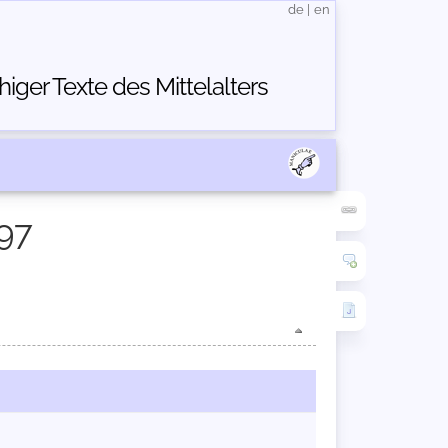
de
|
en
ger Texte des Mittelalters
97