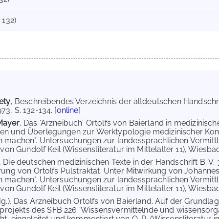
 132)
ety
, Beschreibendes Verzeichnis der altdeutschen Handschrif
3, S. 132-134. [
online
]
Mayer
, Das 'Arzneibuch' Ortolfs von Baierland in medizinis
n und Überlegungen zur Werktypologie medizinischer Kompe
 machen". Untersuchungen zur landessprachlichen Vermittl
 von Gundolf Keil (Wissensliteratur im Mittelalter 11), Wiesbad
, Die deutschen medizinischen Texte in der Handschrift B. V. 
rung von Ortolfs Pulstraktat. Unter Mitwirkung von Johannes 
 machen". Untersuchungen zur landessprachlichen Vermittl
 von Gundolf Keil (Wissensliteratur im Mittelalter 11), Wiesba
Hg.), Das Arzneibuch Ortolfs von Baierland. Auf der Grundlag
ilprojekts des SFB 226 'Wissensvermittelnde und wissensorgan
t, eingeleitet und kommentiert von O. R. (Wissensliteratur im