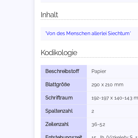
Inhalt
'Von des Menschen allerlei Siechtum'
Kodikologie
Beschreibstoff
Papier
Blattgröße
290 x 210 mm
Schriftraum
192-197 x 140-143 
Spaltenzahl
2
Zeilenzahl
36-52
Entstehungszeit
15. Jh. (Vizkelety S. 1