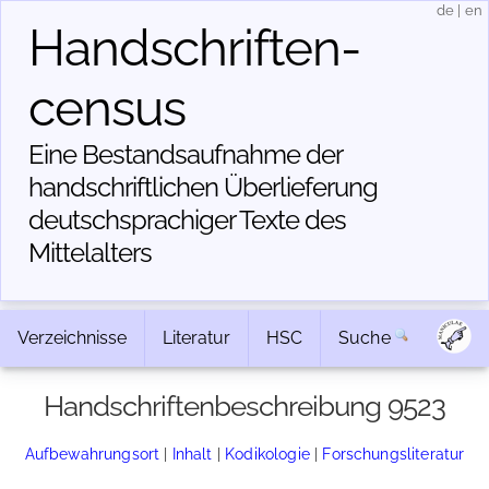
de
|
en
Handschriften­
census
Eine Bestandsaufnahme der
handschriftlichen Über­lieferung
deutschsprachiger Texte des
Mittelalters
Verzeichnisse
Literatur
HSC
Suche
Handschriftenbeschreibung 9523
Aufbewahrungsort
|
Inhalt
|
Kodikologie
|
Forschungsliteratur