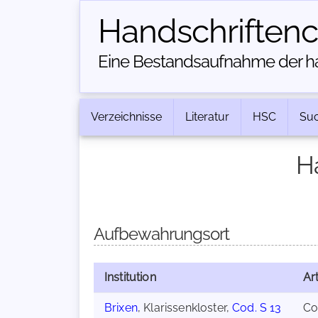
Handschriften­
Eine Bestandsaufnahme der han
Verzeichnisse
Literatur
HSC
Su
H
Aufbewahrungsort
Institution
Ar
Brixen
, Klarissenkloster,
Cod. S 13
Co