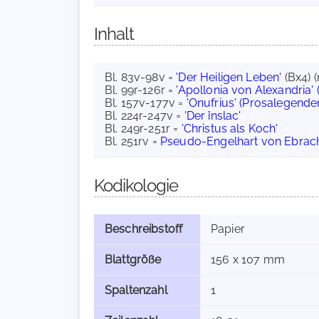
Inhalt
Bl. 83v-98v =
'Der Heiligen Leben'
(Bx4) 
Bl. 99r-126r =
'Apollonia von Alexandria'
Bl. 157v-177v =
'Onufrius' (Prosalegende
Bl. 224r-247v =
'Der înslac'
Bl. 249r-251r =
'Christus als Koch'
Bl. 251rv =
Pseudo-Engelhart von Ebrac
Kodikologie
Beschreibstoff
Papier
Blattgröße
156 x 107 mm
Spaltenzahl
1