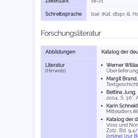
Zeilenzahl
18-21
Schreibsprache
bair. (Kat. dtspr. ill. 
Forschungsliteratur
Abbildungen
Katalog der deu
Literatur
Werner Willi
(Hinweis)
Überlieferung
Margit Brand
Textgeschicht
Bettina Jung
,
2004, S. 36*, 
Karin Schnei
Mittelalters 86
Katalog der d
Voss und Norb
Zotz, Bd. 9,4/
[
online
] [
zur 