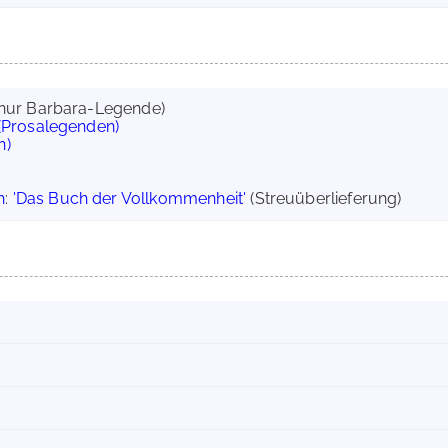
(nur Barbara-Legende)
 (Prosalegenden)
n)
h
:
'Das Buch der Vollkommenheit'
(Streuüberlieferung)