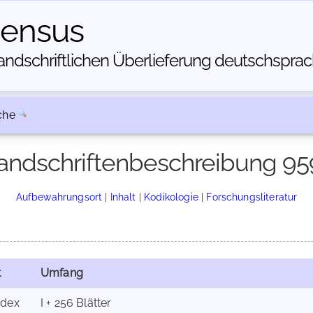
census
dschriftlichen Über­lieferung deutschsprachi
che
andschriftenbeschreibung 95
Aufbewahrungsort
|
Inhalt
|
Kodikologie
|
Forschungsliteratur
t
Umfang
dex
I + 256 Blätter