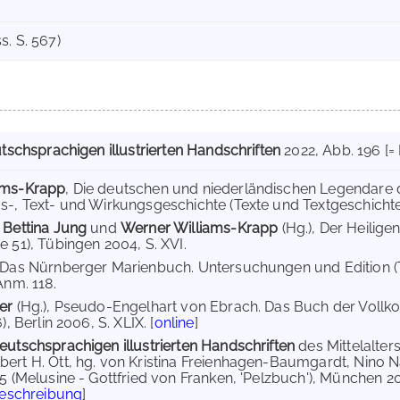
Hss. S. 567)
tschsprachigen illustrierten Handschriften
2022
, Abb. 196 [= 
ams-Krapp
, Die deutschen und niederländischen Legendare de
s-, Text- und Wirkungsgeschichte (Texte und Textgeschichte 
,
Bettina Jung
und
Werner Williams-Krapp
(Hg.), Der Heilige
e 51), Tübingen 2004, S. XVI.
 Das Nürnberger Marienbuch. Untersuchungen und Edition (
Anm. 118.
der
(Hg.), Pseudo-Engelhart von Ebrach. Das Buch der Voll
), Berlin 2006, S. XLIX. [
online
]
eutschsprachigen illustrierten Handschriften
des Mittelalte
ert H. Ott, hg. von Kristina Freienhagen-Baumgardt, Nino N
5 (Melusine - Gottfried von Franken, 'Pelzbuch'), München 202
Beschreibung
]