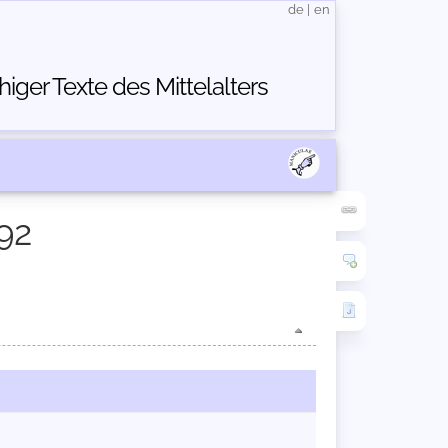
de
|
en
ger Texte des Mittelalters
92