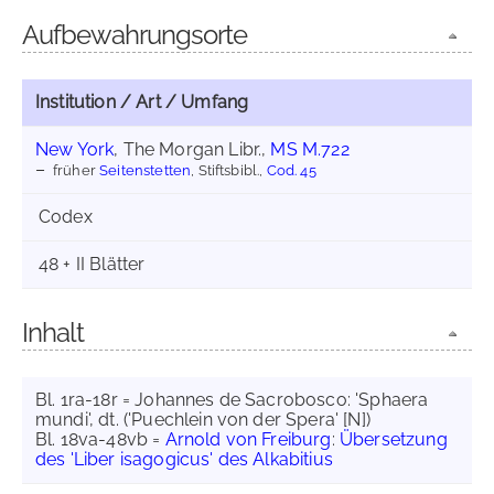
Aufbewahrungsorte
Institution / Art / Umfang
New York
, The Morgan Libr.,
MS M.722
früher
Seitenstetten
, Stiftsbibl.,
Cod. 45
Codex
48 + II Blätter
Inhalt
Bl. 1ra-18r = Johannes de Sacrobosco: 'Sphaera
mundi', dt. ('Puechlein von der Spera' [N])
Bl. 18va-48vb =
Arnold von Freiburg
:
Übersetzung
des 'Liber isagogicus' des Alkabitius