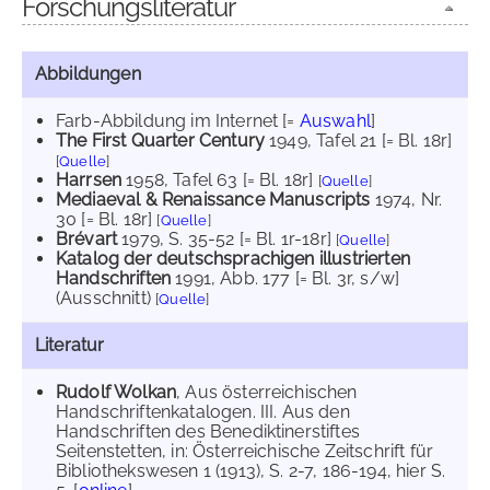
Forschungsliteratur
Abbildungen
Farb-Abbildung im Internet
[=
Auswahl
]
The First Quarter Century
1949
, Tafel 21 [= Bl. 18r]
[
Quelle
]
Harrsen
1958
, Tafel 63 [= Bl. 18r]
[
Quelle
]
Mediaeval & Renaissance Manuscripts
1974
, Nr.
30 [= Bl. 18r]
[
Quelle
]
Brévart
1979
, S. 35-52 [= Bl. 1r-18r]
[
Quelle
]
Katalog der deutschsprachigen illustrierten
Handschriften
1991
, Abb. 177 [= Bl. 3r, s/w]
(Ausschnitt)
[
Quelle
]
Literatur
Rudolf Wolkan
, Aus österreichischen
Handschriftenkatalogen. III. Aus den
Handschriften des Benediktinerstiftes
Seitenstetten, in: Österreichische Zeitschrift für
Bibliothekswesen 1 (1913), S. 2-7, 186-194, hier S.