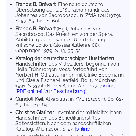
Francis B. Brévart
, Eine neue deutsche
Übersetzung der lat. 'Sphaera mundi' des
Johannes von Sacrobosco, in: ZfdA 108 (1979),
S. 57-65, hier S. 60f.
Francis B. Brévart
(Hg.), Johannes von
Sacrobosco, Das Puechlein von der Spera.
Abbildung der gesamten Überlieferung,
kritische Edition, Glossar (Litterae 68),
Göppingen 1979, S. 13, 35-52.
Katalog der deutschsprachigen illustrierten
Handschriften
des Mittelalters, begonnen von
Hella Frühmorgen-Voss, fortgeführt von
Norbert H. Ott zusammen mit Ulrike Bodemann
und Gisela Fischer-Heetfeld, Bd. 1, München
1991, S. 350f. (Nr. 11.1.6) und Abb. 177. [
online
]
[
PDF online
] [
zur Beschreibung
]
2
Gundolf Keil
, Alkabitius, in:
VL 11 (2004), Sp. 62-
65, hier Sp. 64.
Christine Glaßner
, Inventar der mittelalterlichen
Handschriften des Benediktinerstiftes
Seitenstetten. Nach dem handschriftlichen
Katalog, Wien 2005, S. 27. [
online
]