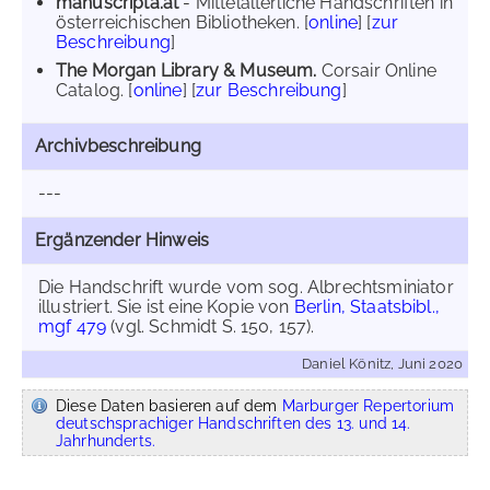
manuscripta.at
- Mittelalterliche Handschriften in
österreichischen Bibliotheken. [
online
] [
zur
Beschreibung
]
The Morgan Library & Museum.
Corsair Online
Catalog. [
online
] [
zur Beschreibung
]
Archivbeschreibung
---
Ergänzender Hinweis
Die Handschrift wurde vom sog. Albrechtsminiator
illustriert. Sie ist eine Kopie von
Berlin, Staatsbibl.,
mgf 479
(vgl. Schmidt S. 150, 157).
Daniel Könitz, Juni 2020
Diese Daten basieren auf dem
Marburger Repertorium
deutschsprachiger Handschriften des 13. und 14.
Jahrhunderts.