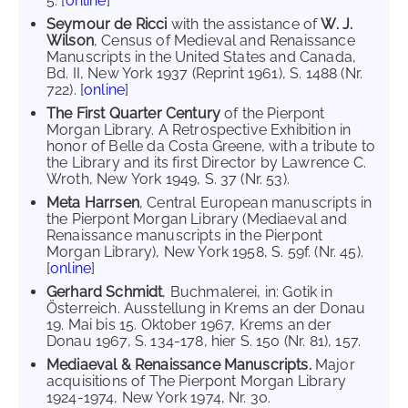
5. [
online
]
Seymour de Ricci
with the assistance of
W. J.
Wilson
, Census of Medieval and Renaissance
Manuscripts in the United States and Canada,
Bd. II, New York 1937 (Reprint 1961), S. 1488 (Nr.
722). [
online
]
The First Quarter Century
of the Pierpont
Morgan Library. A Retrospective Exhibition in
honor of Belle da Costa Greene, with a tribute to
the Library and its first Director by Lawrence C.
Wroth, New York 1949, S. 37 (Nr. 53).
Meta Harrsen
, Central European manuscripts in
the Pierpont Morgan Library (Mediaeval and
Renaissance manuscripts in the Pierpont
Morgan Library), New York 1958, S. 59f. (Nr. 45).
[
online
]
Gerhard Schmidt
, Buchmalerei, in: Gotik in
Österreich. Ausstellung in Krems an der Donau
19. Mai bis 15. Oktober 1967, Krems an der
Donau 1967, S. 134-178, hier S. 150 (Nr. 81), 157.
Mediaeval & Renaissance Manuscripts.
Major
acquisitions of The Pierpont Morgan Library
1924-1974, New York 1974, Nr. 30.