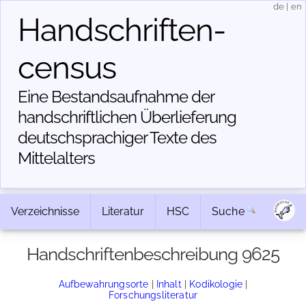
de
|
en
Handschriften­
census
Eine Bestandsaufnahme der
handschriftlichen Über­lieferung
deutschsprachiger Texte des
Mittelalters
Verzeichnisse
Literatur
HSC
Suche
Handschriftenbeschreibung 9625
Aufbewahrungsorte
|
Inhalt
|
Kodikologie
|
Forschungsliteratur