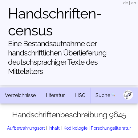
de
|
en
Handschriften­
census
Eine Bestandsaufnahme der
handschriftlichen Über­lieferung
deutschsprachiger Texte des
Mittelalters
Verzeichnisse
Literatur
HSC
Suche
Handschriftenbeschreibung 9645
Aufbewahrungsort
|
Inhalt
|
Kodikologie
|
Forschungsliteratur