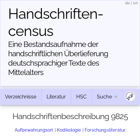
de
|
en
Handschriften­
census
Eine Bestandsaufnahme der
handschriftlichen Über­lieferung
deutschsprachiger Texte des
Mittelalters
Verzeichnisse
Literatur
HSC
Suche
Handschriftenbeschreibung 9825
Aufbewahrungsort
|
Kodikologie
|
Forschungsliteratur