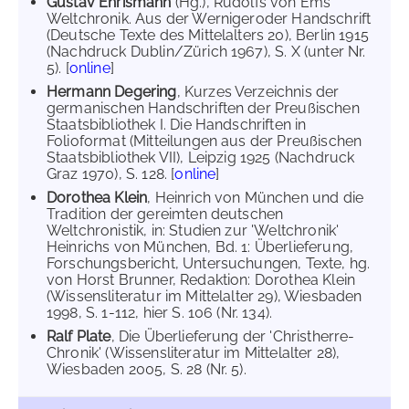
Gustav Ehrismann
(Hg.), Rudolfs von Ems
Weltchronik. Aus der Wernigeroder Handschrift
(Deutsche Texte des Mittelalters 20), Berlin 1915
(Nachdruck Dublin/Zürich 1967), S. X (unter Nr.
5). [
online
]
Hermann Degering
, Kurzes Verzeichnis der
germanischen Handschriften der Preußischen
Staatsbibliothek I. Die Handschriften in
Folioformat (Mitteilungen aus der Preußischen
Staatsbibliothek VII), Leipzig 1925 (Nachdruck
Graz 1970), S. 128. [
online
]
Dorothea Klein
, Heinrich von München und die
Tradition der gereimten deutschen
Weltchronistik, in: Studien zur 'Weltchronik'
Heinrichs von München, Bd. 1: Überlieferung,
Forschungsbericht, Untersuchungen, Texte, hg.
von Horst Brunner, Redaktion: Dorothea Klein
(Wissensliteratur im Mittelalter 29), Wiesbaden
1998, S. 1-112, hier S. 106 (Nr. 134).
Ralf Plate
, Die Überlieferung der 'Christherre-
Chronik' (Wissensliteratur im Mittelalter 28),
Wiesbaden 2005, S. 28 (Nr. 5).