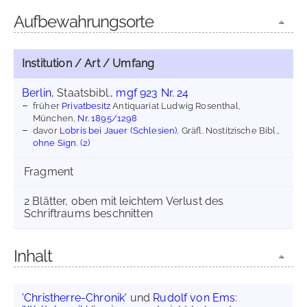
Aufbewahrungsorte
Institution / Art / Umfang
Berlin
, Staatsbibl.,
mgf 923 Nr. 24
früher
Privatbesitz
Antiquariat Ludwig Rosenthal,
München,
Nr. 1895/1298
davor
Lobris bei Jauer (Schlesien)
, Gräfl. Nostitzische Bibl.,
ohne Sign. (2)
Fragment
2 Blätter, oben mit leichtem Verlust des
Schriftraums beschnitten
Inhalt
'Christherre-Chronik'
und
Rudolf von Ems
: