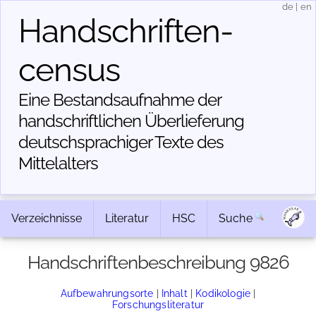
de
|
en
Handschriften­
census
Eine Bestandsaufnahme der
handschriftlichen Über­lieferung
deutschsprachiger Texte des
Mittelalters
Verzeichnisse
Literatur
HSC
Suche
Handschriftenbeschreibung 9826
Aufbewahrungsorte
|
Inhalt
|
Kodikologie
|
Forschungsliteratur