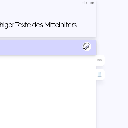
de
|
en
ger Texte des Mittelalters