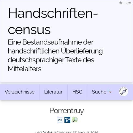
de
|
en
Handschriften­
census
Eine Bestandsaufnahme der
handschriftlichen Über­lieferung
deutschsprachiger Texte des
Mittelalters
Verzeichnisse
Literatur
HSC
Suche
Porrentruy
Letzte Aktualisierung: 27. August 2025