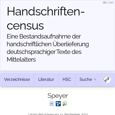
de
|
en
Handschriften­
census
Eine Bestandsaufnahme der
handschriftlichen Über­lieferung
deutschsprachiger Texte des
Mittelalters
Verzeichnisse
Literatur
HSC
Suche
Speyer
Letzte Aktualisierung: 11. September 2023