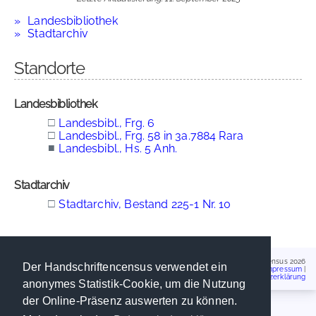
Landesbibliothek
Stadtarchiv
Standorte
Landesbibliothek
□
Landesbibl., Frg. 6
□
Landesbibl., Frg. 58 in 3a.7884 Rara
■
Landesbibl., Hs. 5 Anh.
Stadtarchiv
□
Stadtarchiv, Bestand 225-1 Nr. 10
Handschriftencensus 2026
Der Handschriftencensus verwendet ein
Impressum
|
Datenschutzerklärung
anonymes Statistik-Cookie, um die Nutzung
der Online-Präsenz auswerten zu können.