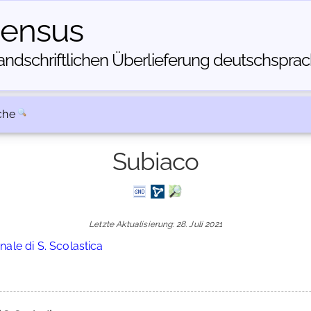
census
dschriftlichen Über­lieferung deutschsprachi
che
Subiaco
Letzte Aktualisierung: 28. Juli 2021
ale di S. Scolastica