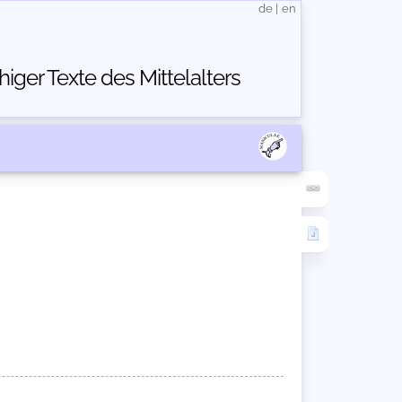
de
|
en
ger Texte des Mittelalters