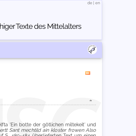
de
|
en
ger Texte des Mittelalters
ta 'Ein botte der götlichen miltekeit' und
ertt Sant mechtild ain kloster frowen Also
auf S. 480-484 überlieferten Text um einen