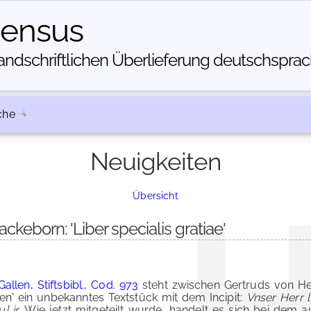
census
dschriftlichen Über­lieferung deutschsprachi
che
Neuigkeiten
Übersicht
keborn: 'Liber specialis gratiae'
Gallen, Stiftsbibl., Cod. 973
steht zwischen Gertruds von Helf
n' ein unbekanntes Textstück mit dem Incipit:
Vnser Herr l
] ir
. Wie jetzt mitgeteilt wurde, handelt es sich bei dem 