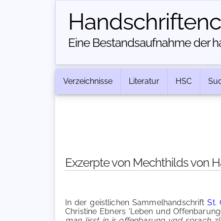
Handschriften­
Eine Bestandsaufnahme der han
Verzeichnisse
Literatur
HSC
Su
Exzerpte von Mechthilds von Hac
In der geistlichen Sammelhandschrift
St. 
Christine Ebners 'Leben und Offenbarunge
man lisst in ir offenbarung vnd sprach z[u