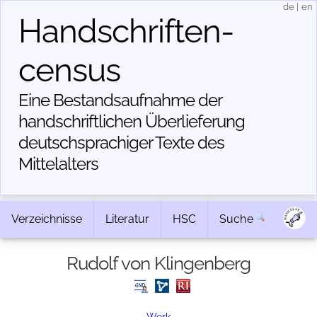
de
|
en
Handschriften­
census
Eine Bestandsaufnahme der
handschriftlichen Über­lieferung
deutschsprachiger Texte des
Mittelalters
Verzeichnisse
Literatur
HSC
Suche
Rudolf von Klingenberg
Werk