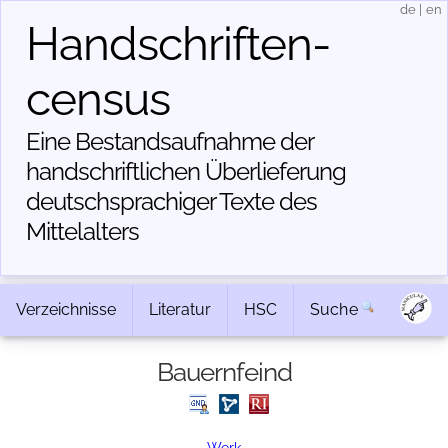
de
|
en
Handschriften­
census
Eine Bestandsaufnahme der
handschriftlichen Über­lieferung
deutschsprachiger Texte des
Mittelalters
Verzeichnisse
Literatur
HSC
Suche
Bauernfeind
Werk