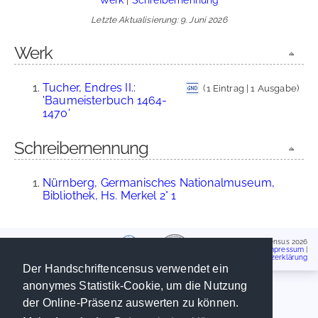
Letzte Aktualisierung: 9. Juni 2026
Werk
Tucher, Endres II.:
(1 Eintrag | 1 Ausgabe)
'Baumeisterbuch 1464-
1470'
Schreibernennung
Nürnberg, Germanisches Nationalmuseum,
Bibliothek, Hs. Merkel 2° 1
Handschriftencensus 2026
Impressum
|
Datenschutzerklärung
Der Handschriftencensus verwendet ein
anonymes Statistik-Cookie, um die Nutzung
der Online-Präsenz auswerten zu können.