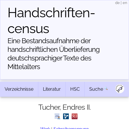
de
|
en
Handschriften­
census
Eine Bestandsaufnahme der
handschriftlichen Über­lieferung
deutschsprachiger Texte des
Mittelalters
Verzeichnisse
Literatur
HSC
Suche
Tucher, Endres II.
Werk
|
Schreibernennung