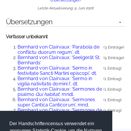
Letzte Aktualisierung: 9. Juni 2026
Übersetzungen
Verfasser unbekannt
Bernhard von Clairvaux: 'Parabola de
(3 Einträge)
conflictu duorum regum', dt.
Bernhard von Clairvaux: 'Seelgerät St.
(5 Einträge)
Bernhards'
Bernhard von Clairvaux: 'Sermo in
(1 Eintrag)
festivitate Sancti Martini episcopi', dt.
Bernhard von Clairvaux: 'Sermo in
(1 Eintrag)
vigilia nativitatis domini I', dt.
Bernhard von Clairvaux: 'Sermones de
(1 Eintrag)
psalmo
Qui habitat
', mndl.
Bernhard von Clairvaux: 'Sermones
(1 Eintrag)
super Cantica Canticorum', mnd.
Bernhard von Clairvaux: 'Sermones de
(1 Eintrag)
tempore', dt.
Der Handschriftencensus verwendet ein
anonymes Statistik-Cookie, um die Nutzung