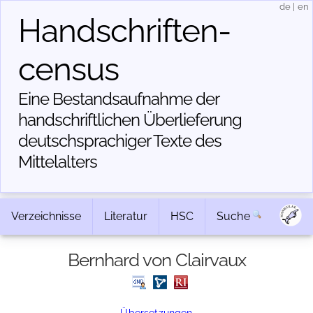
de
|
en
Handschriften­
census
Eine Bestandsaufnahme der
handschriftlichen Über­lieferung
deutschsprachiger Texte des
Mittelalters
Verzeichnisse
Literatur
HSC
Suche
Bernhard von Clairvaux
Übersetzungen