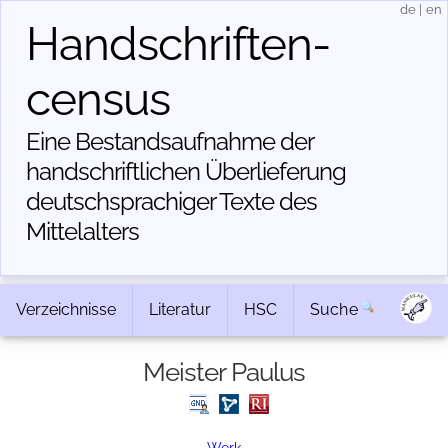
de
|
en
Handschriften­
census
Eine Bestandsaufnahme der
handschriftlichen Über­lieferung
deutschsprachiger Texte des
Mittelalters
Verzeichnisse
Literatur
HSC
Suche
Meister Paulus
Werk