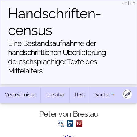
de
|
en
Handschriften­
census
Eine Bestandsaufnahme der
handschriftlichen Über­lieferung
deutschsprachiger Texte des
Mittelalters
Verzeichnisse
Literatur
HSC
Suche
Peter von Breslau
Werk