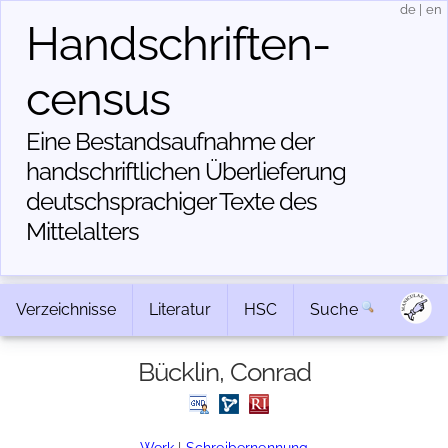
de
|
en
Handschriften­
census
Eine Bestandsaufnahme der
handschriftlichen Über­lieferung
deutschsprachiger Texte des
Mittelalters
Verzeichnisse
Literatur
HSC
Suche
Bücklin, Conrad
Werk
|
Schreibernennung