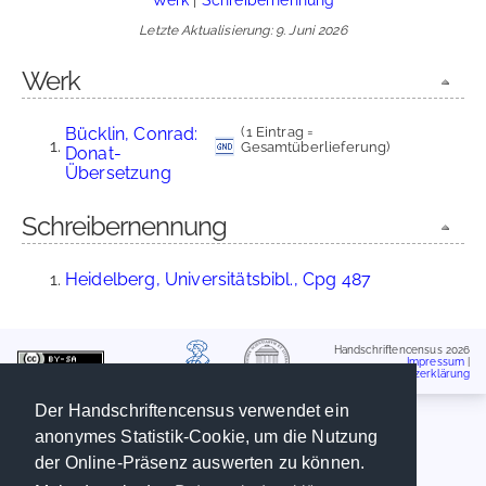
Letzte Aktualisierung: 9. Juni 2026
Werk
Bücklin, Conrad:
(1 Eintrag =
Gesamtüberlieferung)
Donat-
Übersetzung
Schreibernennung
Heidelberg, Universitätsbibl., Cpg 487
Handschriftencensus 2026
Impressum
|
Datenschutzerklärung
Der Handschriftencensus verwendet ein
anonymes Statistik-Cookie, um die Nutzung
der Online-Präsenz auswerten zu können.