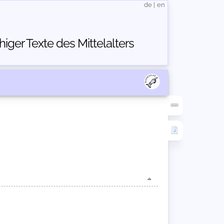
de
|
en
ger Texte des Mittelalters