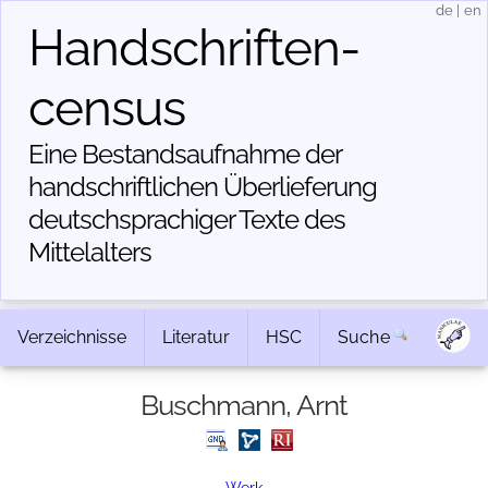
de
|
en
Handschriften­
census
Eine Bestandsaufnahme der
handschriftlichen Über­lieferung
deutschsprachiger Texte des
Mittelalters
Verzeichnisse
Literatur
HSC
Suche
Buschmann, Arnt
Werk