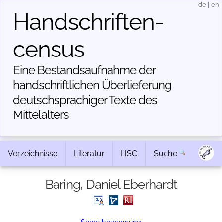
de
|
en
Handschriften­
census
Eine Bestandsaufnahme der
handschriftlichen Über­lieferung
deutschsprachiger Texte des
Mittelalters
Verzeichnisse
Literatur
HSC
Suche
Baring, Daniel Eberhardt
Schreibernennung