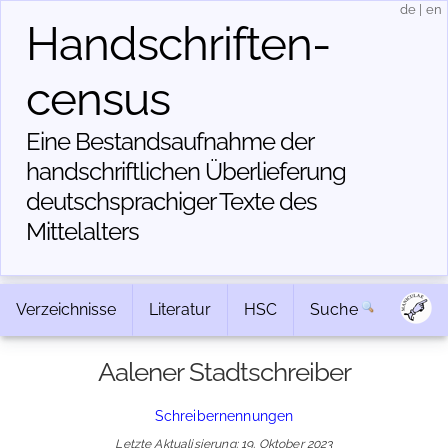
de
|
en
Handschriften­
census
Eine Bestandsaufnahme der
handschriftlichen Über­lieferung
deutschsprachiger Texte des
Mittelalters
Verzeichnisse
Literatur
HSC
Suche
Aalener Stadtschreiber
Schreibernennungen
Letzte Aktualisierung: 19. Oktober 2023