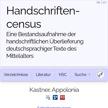
de
|
en
Handschriften­
census
Eine Bestandsaufnahme der
handschriftlichen Über­lieferung
deutschsprachiger Texte des
Mittelalters
Verzeichnisse
Literatur
HSC
Suche
Kastner, Appolonia
Schreibernennungen