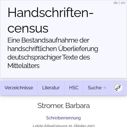
de
|
en
Handschriften­
census
Eine Bestandsaufnahme der
handschriftlichen Über­lieferung
deutschsprachiger Texte des
Mittelalters
Verzeichnisse
Literatur
HSC
Suche
Stromer, Barbara
Schreibernennung
Letzte Aktualisierung: 19. Oktober 2023