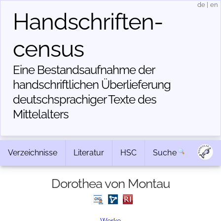
de
|
en
Handschriften­
census
Eine Bestandsaufnahme der
handschriftlichen Über­lieferung
deutschsprachiger Texte des
Mittelalters
Verzeichnisse
Literatur
HSC
Suche
Dorothea von Montau
Werke