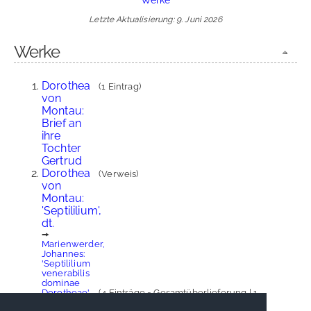
Letzte Aktualisierung: 9. Juni 2026
Werke
Dorothea
(1 Eintrag)
von
Montau:
Brief an
ihre
Tochter
Gertrud
Dorothea
(Verweis)
von
Montau:
'Septililium',
dt.
🠚
Marienwerder,
Johannes:
'Septililium
venerabilis
dominae
Dorotheae'
(4 Einträge = Gesamtüberlieferung | 1
(lat. und dt.)
Ausgabe)