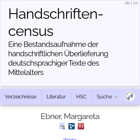
de
|
en
Handschriften­
census
Eine Bestandsaufnahme der
handschriftlichen Über­lieferung
deutschsprachiger Texte des
Mittelalters
Verzeichnisse
Literatur
HSC
Suche
Ebner, Margareta
Werke