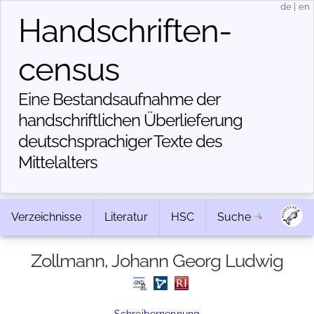
de
|
en
Handschriften­
census
Eine Bestandsaufnahme der
handschriftlichen Über­lieferung
deutschsprachiger Texte des
Mittelalters
Verzeichnisse
Literatur
HSC
Suche
Zollmann, Johann Georg Ludwig
Schreibernennung