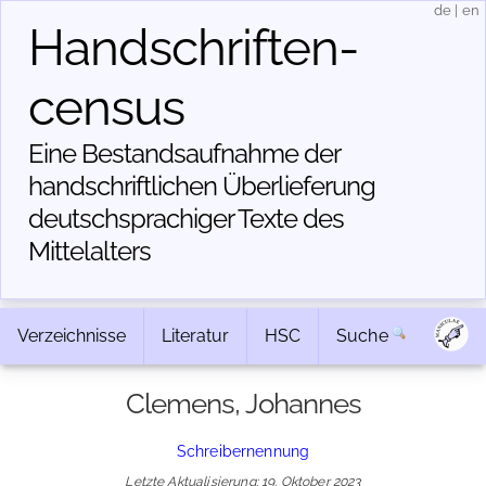
de
|
en
Handschriften­
census
Eine Bestandsaufnahme der
handschriftlichen Über­lieferung
deutschsprachiger Texte des
Mittelalters
Verzeichnisse
Literatur
HSC
Suche
Clemens, Johannes
Schreibernennung
Letzte Aktualisierung: 19. Oktober 2023