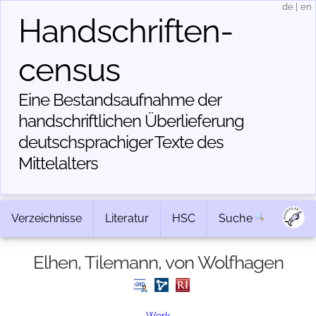
de
|
en
Handschriften­
census
Eine Bestandsaufnahme der
handschriftlichen Über­lieferung
deutschsprachiger Texte des
Mittelalters
Verzeichnisse
Literatur
HSC
Suche
Elhen, Tilemann, von Wolfhagen
Werk