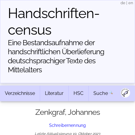
de
|
en
Handschriften­
census
Eine Bestandsaufnahme der
handschriftlichen Über­lieferung
deutschsprachiger Texte des
Mittelalters
Verzeichnisse
Literatur
HSC
Suche
Zenkgraf, Johannes
Schreibernennung
Letzte Aktualisierung: 19. Oktober 2023