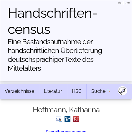
de
|
en
Handschriften­
census
Eine Bestandsaufnahme der
handschriftlichen Über­lieferung
deutschsprachiger Texte des
Mittelalters
Verzeichnisse
Literatur
HSC
Suche
Hoffmann, Katharina
Schreibernennungen