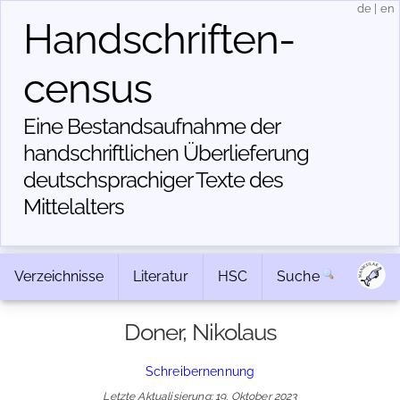
de
|
en
Handschriften­
census
Eine Bestandsaufnahme der
handschriftlichen Über­lieferung
deutschsprachiger Texte des
Mittelalters
Verzeichnisse
Literatur
HSC
Suche
Doner, Nikolaus
Schreibernennung
Letzte Aktualisierung: 19. Oktober 2023