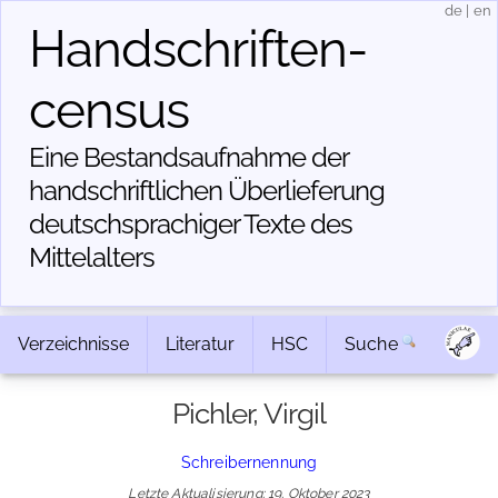
de
|
en
Handschriften­
census
Eine Bestandsaufnahme der
handschriftlichen Über­lieferung
deutschsprachiger Texte des
Mittelalters
Verzeichnisse
Literatur
HSC
Suche
Pichler, Virgil
Schreibernennung
Letzte Aktualisierung: 19. Oktober 2023