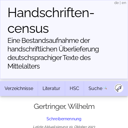
de
|
en
Handschriften­
census
Eine Bestandsaufnahme der
handschriftlichen Über­lieferung
deutschsprachiger Texte des
Mittelalters
Verzeichnisse
Literatur
HSC
Suche
Gertringer, Wilhelm
Schreibernennung
Letzte Aktualisierung: 19. Oktober 2023