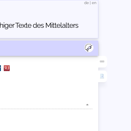
de
|
en
ger Texte des Mittelalters