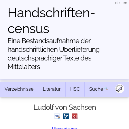
de
|
en
Handschriften­
census
Eine Bestandsaufnahme der
handschriftlichen Über­lieferung
deutschsprachiger Texte des
Mittelalters
Verzeichnisse
Literatur
HSC
Suche
Ludolf von Sachsen
Übersetzung